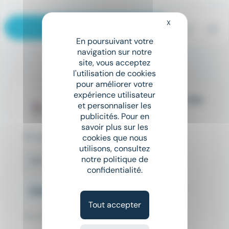
X
Masquer le bandeau
Postuler
Sauveg
Pa
En poursuivant votre
navigation sur notre
Recommandé pour vous
site, vous acceptez
l'utilisation de cookies
pour améliorer votre
expérience utilisateur
CHEF DE SECTION SURETE ET SIC
et personnaliser les
Ministère des Armées
publicités. Pour en
savoir plus sur les
cookies que nous
Paris (75)
utilisons, consultez
notre politique de
CDI
confidentialité.
Salaire non précisé
Tout accepter
Il y a 16 jours