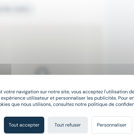
de Sbc Intérim
 votre navigation sur notre site, vous acceptez l'utilisation 
Postuler à cette offre
 expérience utilisateur et personnaliser les publicités. Pour en
okies que nous utilisons, consultez notre politique de confident
Tout accepter
Tout refuser
Personnaliser