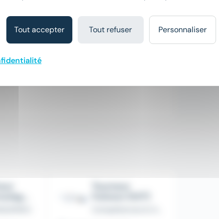
Tout accepter
Tout refuser
Personnaliser
fidentialité
eur
Tourneur
roulage
fraiseur (H/F)
AGUENAU
Compétences & A2P