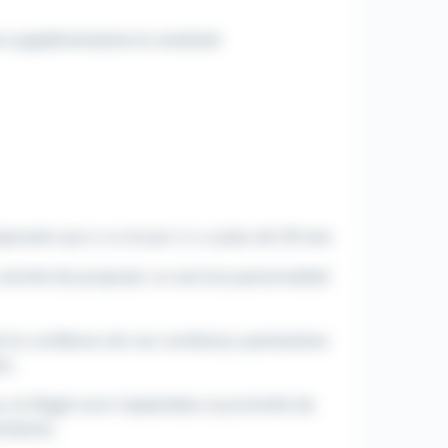
es supplémentaires le vendredi
poraire qui a vu le jour il y a plus de 30 ans.
volonté de proposer un service personnalisé
é la confiance de nos nombreux partenaires
s.
u et Riegel sont implantées à proximité de
ntaires.