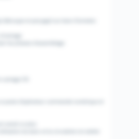
e (découpe et perçage) sur banc Elumatec
 d'usinage
miser les phases d'assemblage
en usinage CN
r un poste d'opérateur commande numérique et
m serait un plus
ilisation du banc et la circulation en atelier