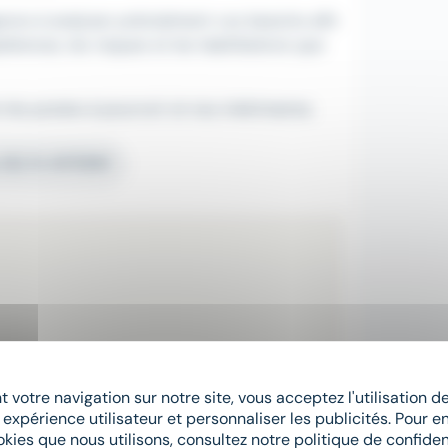
geons à analyser précisément vos besoins afin
tences, les risques et les habilitations que
les postes à pourvoir et nos intérimaires.
e DELTA INTERIM
 votre navigation sur notre site, vous acceptez l'utilisation 
 expérience utilisateur et personnaliser les publicités. Pour en
okies que nous utilisons, consultez notre politique de confident
Postuler à cette offre