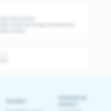
mploi Chaudronnier
ploi Conducteur de ligne de production
mploi Soudeur
ur
(H/F)
Comment ça
À propos
marche ?