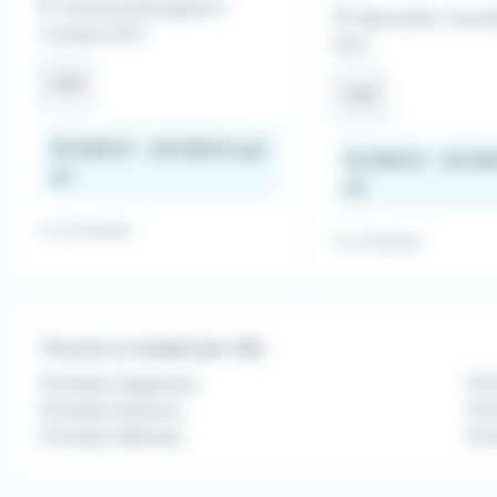
Scharrachbergheim-
Merkwiller-Pech
Irmstett (67)
(67)
CDI
CDI
25 000 € - 30 000 € par
22 000 € - 25 00
an
an
Il y a 12 jours
Il y a 9 jours
Trouver un emploi par ville
Emploi Haguenau
E
Emploi Saverne
Em
Emploi Sélestat
E