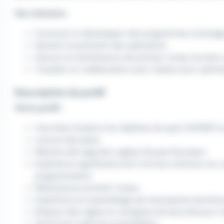
Vos missions
:
Concevoir et développer des programmes d'usinag
Garantir la précision des opérations
Assurer la maintenance de premier niveau du banc
Travailler en collaboration avec l'atelier pour opti
Description du profil
Votre profil :
Vous êtes titulaire d'un diplôme de type CAP/BEP 
Lecture des plans
Maitrise des logiciels Logikal, Elucad, Reynapro
Expérience significative de 5 à 6 ans minimum su
programmateur
Maintenance premier niveau
Expérience en assemblage de menuiseries aluminiu
Respect des règles et consignes de sécurité pour l’ut
Permis B et véhicule souhaitables