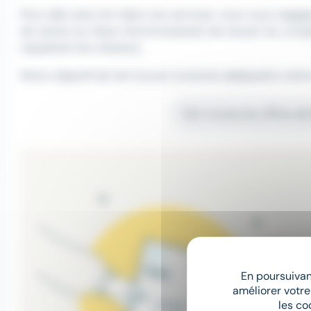
Pour aller plus loin dans nos services, nous nous enga
de cerner au mieux l'environnement de travail, les compé
requièrent les missions.
Notre objectif est de trouver la bonne adéquation entre 
Voir toutes les offres d
En poursuivant
améliorer votre
les co