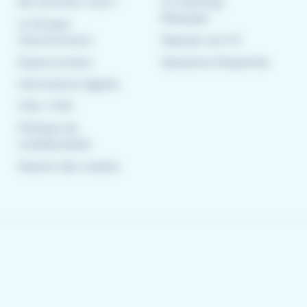
Qui sommes-nous ?
Le matching
Meteojob
Le Groupe
CleverConnect
Déposer son CV
Espace presse
Questions fréquentes
Informations légales
CGU
/
CGV
Politique de
confidentialité
Gestion des cookies