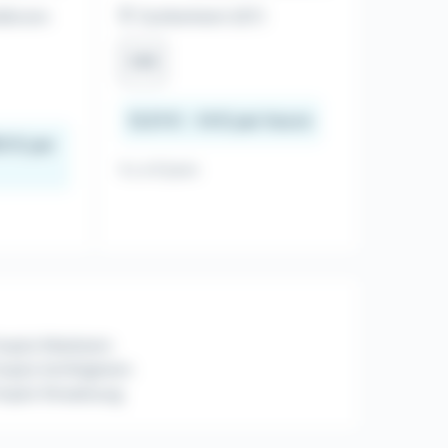
elbronn
Duttlenheim (67)
CDI
12,31 € - 14 € par heure
0 € par
Il y a 8 jours
mploi Molsheim
ploi Schiltigheim
mploi Strasbourg