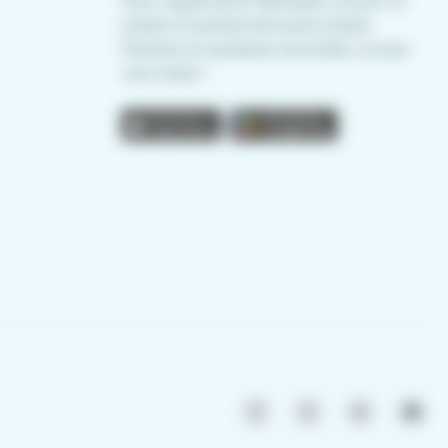
Avec l'application Meteojob, trouver un
emploi n'a jamais été aussi simple.
Postulez en quelques secondes, où que
vous soyez !
App store
Play store
Facebook
X - anciennement Twi
LinkedIn
Youtub