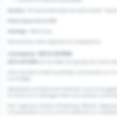
Horaires
: 35 heures effectuées du lundi au jeudi + heur
Poste à pourvoir en CDI
Avantage
: 13ème mois
Rémunération selon expérience et compétences
L'entreprise : DELTA INTERIM
DELTA INTERIM
est une filiale d'un groupe de travail tem
Notre Société a fondé sa politique commerciale sur la 
et privilégié.
Spécialistes en Ressources Humaines, nous avons gagn
en France et en Allemagne dans tous secteurs confondu
Nos 4 agences, situées à Strasbourg, Sélestat, Haguena
nos partenaires et sont à la fois distinctes et compléme