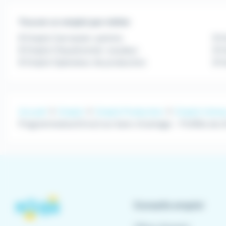
Trouver un emploi par métier
Emploi Carrossier-peintre
E
Emploi Chaudronnier-soudeur
Em
Emploi Opérateur de production
E
Accueil
Emploi
Emploi Production
Emploi Usine
Programmateur(trice) sur banc d'usinage - Profilés alu 
Conseils emploi