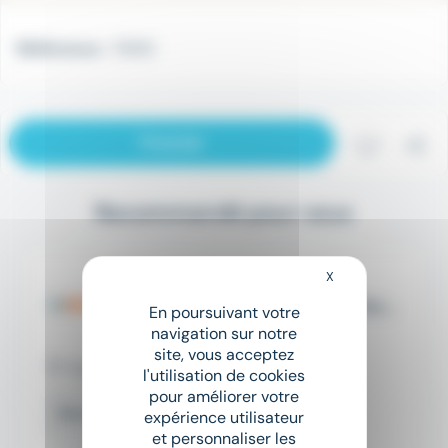
Référence :
78313
Postuler
Sauveg
Pa
Recommandé pour vous
X
Masquer le bandeau
Mission bénévole non
rémunérée : Accompagner les
En poursuivant votre
personnes en recherche
Tous Bénévoles
navigation sur notre
d'emploi - PERPIGNAN
site, vous acceptez
Perpignan (66)
l'utilisation de cookies
pour améliorer votre
Bénévolat
expérience utilisateur
et personnaliser les