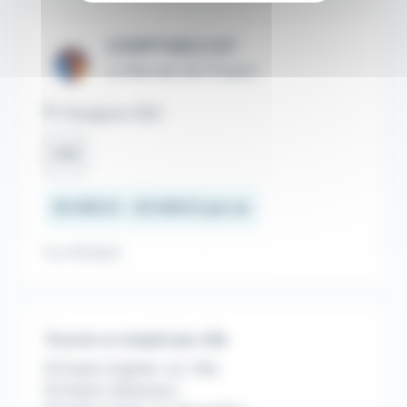
COMPTABLE H/F
Le Mercato de l'Emploi
Perpignan (66)
CDI
25 000 € - 35 000 € par an
Il y a 10 jours
Trouver un emploi par ville
Emploi Argelès-sur-Mer
Emploi Cabestany