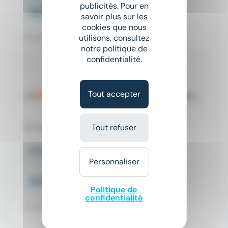
publicités. Pour en
Salaire non précisé
savoir plus sur les
cookies que nous
Il y a 10 jours
utilisons, consultez
notre politique de
confidentialité.
Mission bénévole non
Tout accepter
rémunérée : Devenez mentor(e)
d'un jeune salarié dans les
Tous Bénévoles
premières étapes de sa vie
professionnelle !
Tout refuser
Perpignan (66)
Bénévolat
Personnaliser
Salaire non précisé
Politique de
confidentialité
Il y a 10 jours