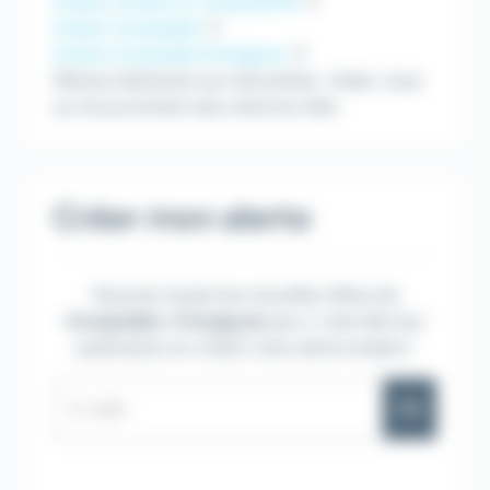
Emploi Achats et Comptabilité
Emploi Comptable
Emploi Comptable Perpignan
Mission bénévole non rémunérée : Aidez-nous
au recouvrement des client·es Adie
Créer mon alerte
Recevez toutes les nouvelles offres de
Comptable
à
Perpignan
par e-mail dès leur
publication en créant votre alerte emploi !
OK