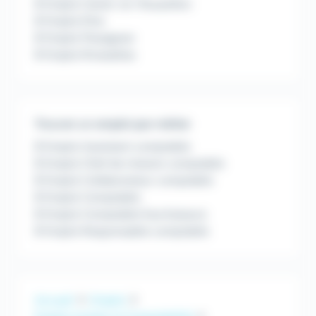
Emploi Canet-en-Roussillon
Emploi Elne
Emploi Perpignan
Emploi Rivesaltes
Trouver un emploi par métier
Emploi Assistant comptable
Emploi Chef de mission comptable
Emploi Collaborateur comptable
Emploi Comptable
Emploi Comptable fournisseurs
Emploi Responsable comptable
Accueil
Emploi