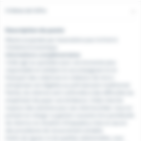
Critères de l'offre
Description du poste
Mission proposée par Association pour le Droit à
l'Initiative Economique
Informations complémentaires
L'Adie agit au quotidien pour une économie plus
responsable et solidaire en accompagnant et en
finançant des créatrices et créateurs de micro-
entreprises non éligibles au prêt bancaire traditionnel.
Parfois, les client·es sont confrontés à des difficultés les
empêchant de payer une échéance. L'Adie cherche
toujours des solutions pour ses client·es.Aidez-nous en
prenant en charge :La gestion courante d'un portefeuille
de client·e·s en situation d'impayésLa mise en œuvre
des procédures de recouvrement amiable.
Doté·e de rigueur et de qualités relationnelles, vous