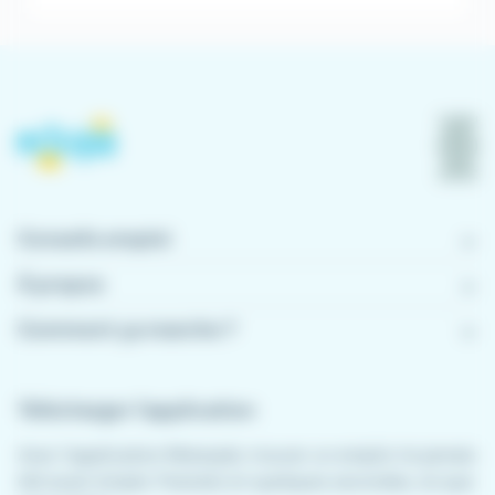
Conseils emploi
À propos
Comment ça marche ?
Télécharger l'application
Avec l'application Meteojob, trouver un emploi n'a jamais
été aussi simple. Postulez en quelques secondes, où que