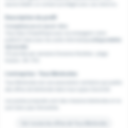
saurez établir un contact privilégié avec ces client·e·s.
Description du profil
Compétences et savoir-être
Vous êtes :Empathique pour accompagner notre
publicÀ l'aise avec les outils informatiques
Disponibilité
demandée
1/2 journée par semaine (horaires flexibles : plage
horaire : 9h-17h)
L'entreprise : Tous Bénévoles
Tous Bénévoles est une association caritative qui publie
des offres de bénévolat dans tous types d'activité.
Les postes proposés sont des missions bénévoles et ne
sont donc pas rémunérés.
Voir toutes les offres de Tous Bénévoles