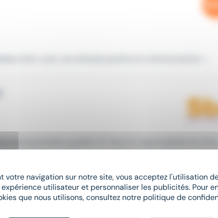
vice
client, avec une attitude positive et communicative •...
F
nicien
automobile qualifié H/F Sous la responsabilité du Chef.
 votre navigation sur notre site, vous acceptez l'utilisation 
 expérience utilisateur et personnaliser les publicités. Pour en
okies que nous utilisons, consultez notre politique de confident