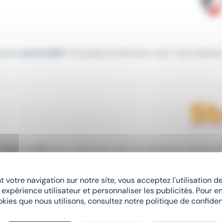
centre
automobile
? Ce poste est fait pour vous ! Vos mission
l'
automobile
avec notamment des connaissances solides de
 votre navigation sur notre site, vous acceptez l'utilisation 
 expérience utilisateur et personnaliser les publicités. Pour en
okies que nous utilisons, consultez notre politique de confident