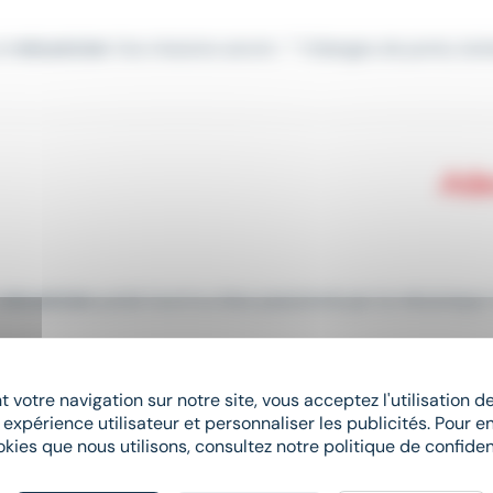
un
mécanicien
Vos missions seront : * Vidanges de ponts, boi
mécanicien
poids lourd ou êtes passionné par la mécanique.
 votre navigation sur notre site, vous acceptez l'utilisation 
 expérience utilisateur et personnaliser les publicités. Pour en
okies que nous utilisons, consultez notre politique de confident