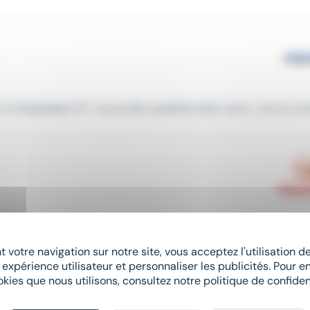
t un
Couvreur
H/F. Les profils qualifiés étant rares, c'est le mo
 votre navigation sur notre site, vous acceptez l'utilisation 
uvreur
, - Maîtrise des techniques de couverture et de zingueri
 expérience utilisateur et personnaliser les publicités. Pour en
okies que nous utilisons, consultez notre politique de confident