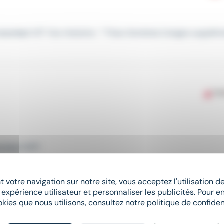
ouvreur
H/F Vos missions : * Pose d'ardoise (ranges supplém
vreur
N3P1
 votre navigation sur notre site, vous acceptez l'utilisation 
 expérience utilisateur et personnaliser les publicités. Pour en
okies que nous utilisons, consultez notre politique de confident