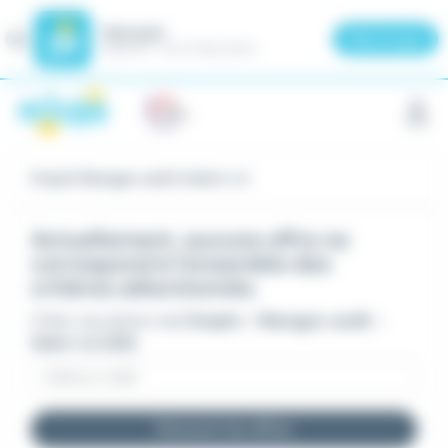
Meteojob
Fermer
×
Télécharger
GRATUIT - Sur le Play Store
Panneau de gestion des cookies
Emploi Manager audit à Saint-Lô
Actuellement, aucune offre ne
correspond à l'ensemble des
critères sélectionnés.
Créer une alerte mail
Emploi - Manager audit -
Saint-Lô (50)
Recevoir les offres