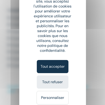
site, vous acceptez
l'utilisation de cookies
L'emploi par ville en Normandie
pour améliorer votre
expérience utilisateur
Emploi Caen
et personnaliser les
Emploi Cherbourg-en-Cotentin
publicités. Pour en
savoir plus sur les
Emploi Dieppe
cookies que nous
Emploi Évreux
utilisons, consultez
Emploi Le Havre
notre politique de
confidentialité.
Emploi Rouen
Emploi Saint-Lô
Emploi Vire Normandie
Tout accepter
Tout refuser
Accueil
Emploi
Emploi Gestion
Emploi Manager
audit
Emploi Manager audit Saint-Lô
Personnaliser