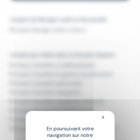
L'emploi de Manager audit en Normandie
Emploi Manager audit Le Havre
L'emploi par métier dans le domaine Gestion
Emploi Conseiller en défiscalisation
Emploi Conseiller en gestion de patrimoine
Emploi Conseiller patrimonial
Emploi Contrôleur de gestion
Emploi Contrôleur de gestion industriel
Emploi Gestionnaire de Patrimoine
X
Masquer le bandeau
Emploi Gestionnaire de sinistres
Emploi Gestionnaire de sinistres assurances
En poursuivant votre
navigation sur notre