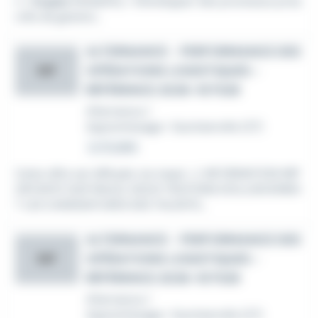
n «
Supply
Reliability » Développer des processus proa
ctifs de gestion...
ALTERNANCE - PERFORMANCE DES
OPÉRATIONS LOGISTIQUES -
SEF
RÉFÉRENCE 2026-107528
Alternance /
Apprentissage
•
Guichainville (27)
Le 12 juillet
Cette offre est diffusée via maazi. ⚠ INFORMATION IMP
ORTANTE SUR MAAZI, NOUS TRAITONS EXCLUSIVEMEN
T LES CANDIDATURES DES TALENTS...
ALTERNANCE - PERFORMANCE DES
OPÉRATIONS LOGISTIQUES -
SEF
RÉFÉRENCE 2026-107528
Alternance /
Apprentissage
•
Guichainville (27)