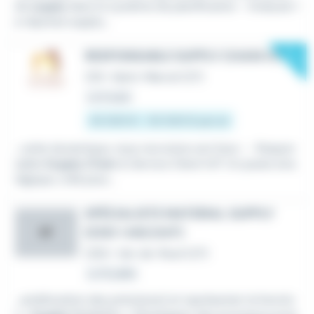
de
supply
dans le système de planification - Analyser l
a réponse supply...
New
RESPONSABLE SUPPLY CHAIN H/F
CDI
•
Saint-Marcel (27)
Le 6 août
45 000 € - 50 000 € par an
...cette dynamique, nous recrutons son futur : - Respon
sable
Supply Chain
& Service Client H/F Un poste stra
tégique, créé pour...
SPÉCIALISTE MATERIAL SUPPLY
(CDD 1 AN) (H/F)
KF
CDD
•
Val-de-Reuil (27)
Le 15 juillet
...amélioration des prévisions) et représenter la fonctio