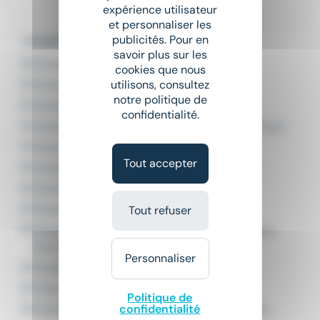
expérience utilisateur
et personnaliser les
publicités. Pour en
L'emploi par métier à Rouen
savoir plus sur les
Emploi Agent de quai Rouen
cookies que nous
utilisons, consultez
Emploi Cariste Rouen
notre politique de
Emploi Cariste logistique Rouen
confidentialité.
Emploi Gestionnaire approvisionnements Rouen
Emploi Magasinier cariste Rouen
Tout accepter
Emploi Magasinier cariste logistique Rouen
Emploi Manutentionnaire Rouen
Emploi Manutentionnaire cariste Rouen
Tout refuser
Emploi Manutentionnaire transport-logistique
Rouen
Personnaliser
Emploi Préparateur de commandes Rouen
Emploi Responsable logistique Rouen
Politique de
confidentialité
Emploi Technicien approvisionnement Rouen