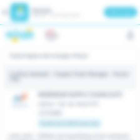
Meteojob
Fermer
×
Télécharger
GRATUIT - Sur le Play Store
Panneau de gestion des cookies
Emploi Supply chain manager à Rouen
5 offres d'emploi
- Supply Chain Manager - Rouen
(76)
INGÉNIEUR SUPPLY CHAIN (H/F)
Intérim
•
Val-de-Reuil (27)
Le 27 juillet
À partir de 3 494 € par mois
...et/ou site) - Refléter les hypothèses et les scénarios