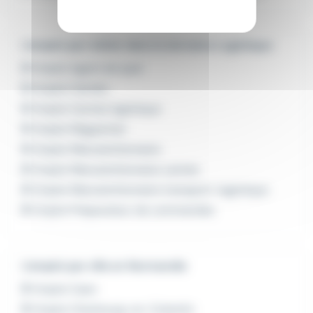
L'emploi par métier dans le domaine Logistique
Emploi Agent de quai
Emploi Cariste
Emploi Cariste logistique
Emploi Magasinier
Emploi Manutentionnaire
Emploi Manutentionnaire cariste
Emploi Manutentionnaire transport-logistique
Emploi Préparateur de commandes
L'emploi par ville en Normandie
Emploi Caen
Emploi Cherbourg-en-Cotentin