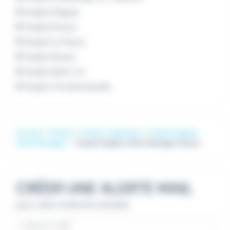
Emploi Dieppe
Emploi Évreux
Emploi Le Havre
Emploi Rouen
Emploi Saint-Lô
Emploi Vire Normandie
Accueil
Emploi
Emploi Logistique
Emploi Supply
Chain Manager
Emploi Supply Chain Manager Rouen
CRÉER UNE ALERTE MAIL
pour cette recherche d'emploi