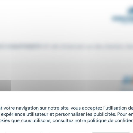
IER
CHAUFFAGISTE
H/F afin d'intervenir sur des chantiers. Sec
 votre navigation sur notre site, vous acceptez l'utilisation 
 expérience utilisateur et personnaliser les publicités. Pour en
er
chauffagiste
(H/F) Vous aurez en charge les missions suivant
okies que nous utilisons, consultez notre politique de confident