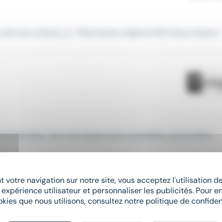
e leurs clients, un : Pharmacien Adjoint (h/f) Votre mission -.
 franchise. Tous nos clients sont considérés, qu'ils soient...
 votre navigation sur notre site, vous acceptez l'utilisation 
 expérience utilisateur et personnaliser les publicités. Pour en
okies que nous utilisons, consultez notre politique de confident