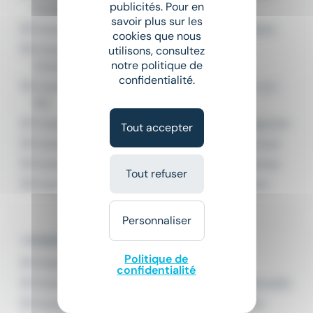
publicités. Pour en
Provence
savoir plus sur les
Emploi Contrôleur de gestion industriel Antibes
cookies que nous
Emploi Contrôleur de gestion industriel
utilisons, consultez
notre politique de
Carpentras
confidentialité.
Emploi Contrôleur de gestion industriel Fos-sur-
Mer
Emploi Contrôleur de gestion industriel Marignane
Tout accepter
Emploi Contrôleur de gestion industriel Meyreuil
Emploi Contrôleur de gestion industriel Miramas
Tout refuser
Emploi Contrôleur de gestion industriel Toulon
Personnaliser
L'emploi par métier à Marseille
Politique de
Emploi Agent immobilier Marseille
confidentialité
Emploi Conseiller commercial immobilier Marseille
Emploi Conseiller en défiscalisation Marseille