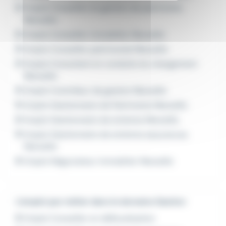
Emploi Conseiller en gestion de patrimoine
Marseille
Emploi Conseiller immobilier Marseille
Emploi Conseiller patrimonial Marseille
Emploi Consultant en conduite du changement
Marseille
Emploi Contrôleur de gestion Marseille
Emploi Gestionnaire de Patrimoine Marseille
Emploi Gestionnaire de sinistres Marseille
Emploi Gestionnaire de sinistres assurances
Marseille
Emploi Négociateur immobilier Marseille
L'emploi par métier dans le domaine Gestion
Emploi Conseiller en défiscalisation