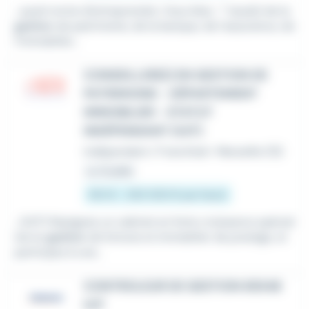
...ayant envie d'entreprendre. Vous êtes : * Issu(e) de la
gestion
de patrimoine, de la banque, de l'assurance, de
l'immobilier...
CONSEILLER(E) EN GESTION DE
PATRIMOINE - DÉPARTEMENT
IMMOBILIER - STATUT
INDÉPENDANT (H/F)
Indépendant / Franchisé
•
Marseille (13)
Le 21 juillet
100 € - 200 000 € par heure
...(H/F) Rejoignez un cabinet en forte croissance spécial
isé en
gestion
de fortune et immobilier de prestige, et
participez à une...
CONTROLEUR DE GESTION 69348
H/F