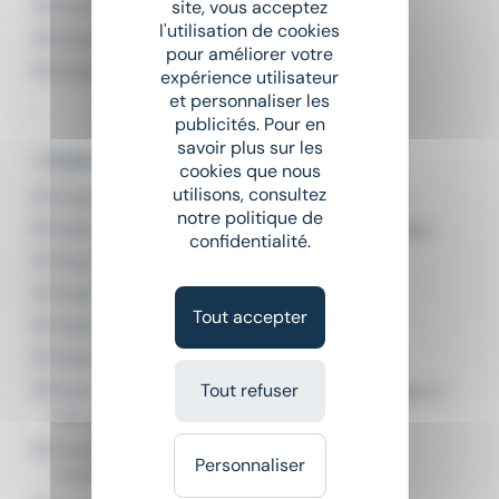
Emploi Soudeur Nice
site, vous acceptez
l'utilisation de cookies
Emploi Soudeur Orange
pour améliorer votre
Emploi Soudeur Saint-Martin-de-Crau
expérience utilisateur
et personnaliser les
publicités. Pour en
savoir plus sur les
L'emploi par métier à Gap
cookies que nous
utilisons, consultez
Emploi Agent d'entretien climatisation Gap
notre politique de
Emploi Agent de finition conditionnement Gap
confidentialité.
Emploi Climaticien Gap
Emploi Dépanneur frigoriste Gap
Tout accepter
Emploi Frigoriste Gap
Emploi Technicien CVC Gap
Tout refuser
Emploi Technicien de maintenance chauffage et
climatisation Gap
Emploi Technicien de maintenance en
Personnaliser
installations frigorifiques Gap