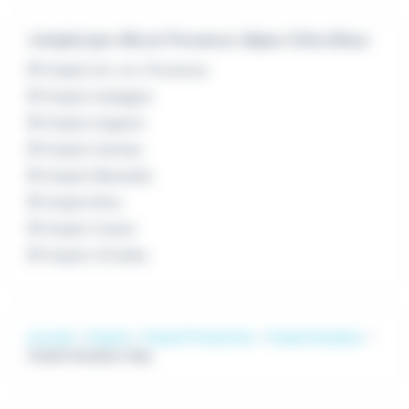
L'emploi par ville en Provence-Alpes-Côte d'Azur
Emploi Aix-en-Provence
Emploi Aubagne
Emploi Avignon
Emploi Cannes
Emploi Marseille
Emploi Nice
Emploi Toulon
Emploi Vitrolles
Accueil
Emploi
Emploi Production
Emploi Soudeur
Emploi Soudeur Gap