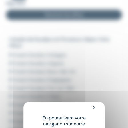
Gap (05)
Recevoir les offres
L'emploi de Soudeur en Provence-Alpes-Côte
d'Azur
Emploi Soudeur Aubagne
Emploi Soudeur Avignon
Emploi Soudeur Bouc-Bel-Air
Emploi Soudeur Draguignan
Emploi Soudeur Fos-sur-Mer
Emploi Soudeur Fréjus
Emploi Soudeur Grasse
X
Masquer le bandeau
Emploi Soudeur La Seyne-sur-Mer
En poursuivant votre
Emploi Soudeur Marseille
navigation sur notre