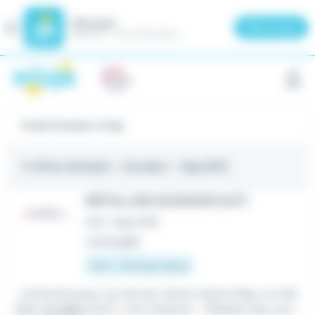
Meteojob
Fermer
×
Télécharger
GRATUIT - Sur le Play Store
Panneau de gestion des cookies
Emploi Soudeur à Gap
5 offres d'emploi
- Soudeur - Gap (05)
MÉTALLIER SOUDEUR (H/F)
CDI
•
Gap (05)
Le 24 juillet
13 € - 15 € par heure
...recherche pour l'un de ses clients situé à Gap, un mét
allier
soudeur
(H/F) : Vos missions : -Réaliser des ouvr