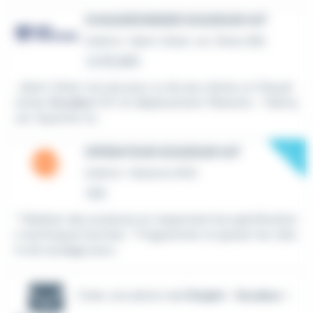
CHAUDRONNIER SOUDEUR H/F
Intérim
•
Saint-Dizier-en-Diois (26)
Le 30 juillet
...Saint-Dizier recrute pour un de ses clients un Chaudr
onnier
Soudeur
H/F en déplacement. Missions - Fabriq
uer, façonner et...
New
OPERATEUR SOUDEUR H/F
Intérim
•
Sisteron (04)
Hier
* Réaliser des soudures en respectant les spécification
s techniques fournies. * Programmer et ajuster les robo
ts de soudage pour...
Créer une alerte mail
Emploi - Soudeur -