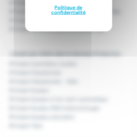
Emploi Technicien en climatisation Gap
Politique de
Emploi Technicien en froid et climatisation Gap
confidentialité
Emploi Technicien frigoriste Gap
Emploi Technicien génie climatique Gap
L'emploi par métier dans le domaine Production
Emploi Assembleur soudeur
Emploi Chaudronnier
Emploi Chaudronnier - tôlier
Emploi Soudeur
Emploi Soudeur à l'arc semi-automatique
Emploi Soudeur MAG metal active gas
Emploi Soudeur polyvalent
Emploi Tôlier