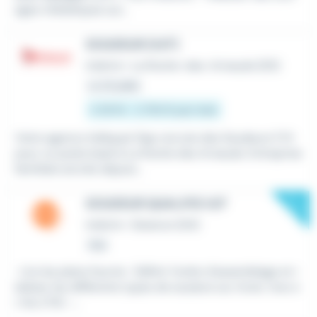
ages métalliques sur...
SOUDEUR (H/F)
Intérim
•
La Roche-des-Arnauds (05)
Le 22 juillet
2 251 € - 2 750 € par mois
Votre agence Adéquat Gap recrute des Soudeurs F/H
pour un poste basé à La Roche des Arnauds. Entreprise
familiale ancrée depuis...
New
SOUDEUR QUALIFIE H/F
Intérim
•
Sisteron (04)
Hier
· Lire les plans fournis · Définir l'ordre d'assemblage et r
éaliser les différents types de soudure sur Acier, Inox e
t Alu (TIG -...