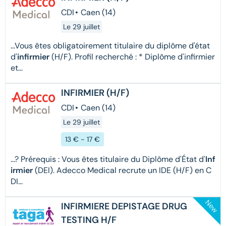
CDI
•
Caen (14)
Le 29 juillet
...Vous êtes obligatoirement titulaire du diplôme d'état
d'
infirmier
(H/F). Profil recherché : * Diplôme d'infirmier
et...
INFIRMIER (H/F)
CDI
•
Caen (14)
Le 29 juillet
13 € - 17 €
...? Prérequis : Vous êtes titulaire du Diplôme d'État d'
Inf
irmier
(DEI). Adecco Medical recrute un IDE (H/F) en C
DI...
New
INFIRMIERE DEPISTAGE DRUG
TESTING H/F