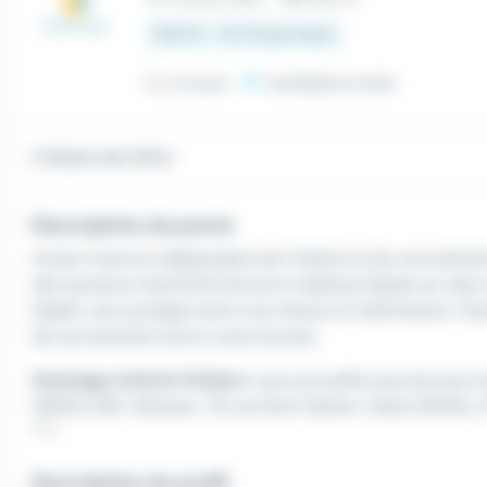
13,67 € - 14,7 € par heure
Il y a 6 jours
Candidature facile
Critères de l'offre
Description du poste
Acteur local et indépendant de l'intérim et du recruteme
des secteurs d'activité hormis le médical. Basée sur des
établir une synergie entre nos clients et intérimaires. C
de recrutement sont à votre écoute.
Avantage Intérim Poitiers
vous accueille tous les jours
13h30 à 18h. Adresse : 16 rue Henri Sainte-Claire Déville, Z
***.
Description du profil