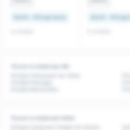
Intérim
Intérim
12,31 € - 15 € par heure
12,31 € - 15 € pa
Il y a 6 jours
Il y a 6 jours
Trouver un emploi par ville
Emploi Chasseneuil-du-Poitou
Em
Emploi Chauvigny
E
Emploi Montmorillon
Em
Trouver un emploi par métier
Emploi Conducteur d'engins de chantier
Em