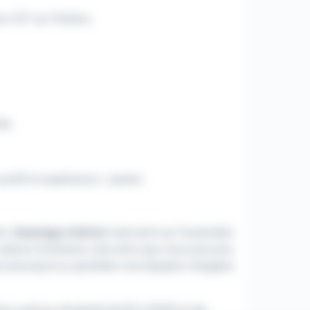
r H/F sur Poitiers.
nés
profil et expérience + panier.
nt,
Avantage Intérim
intervient sur l'ensemble
 valeurs humaines c'est ainsi que nous pouvons
'est pourquoi au quotidien nos équipes chargées
 du Lundi au Vendredi de 8h à 12h30 et de