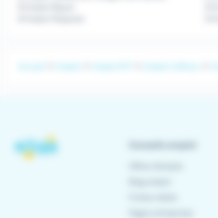
Emploi Maçon
Em
Emploi Plaquiste
E
Accueil
Emploi
Emploi BTP
Emploi Coffreur
E
Conseils emploi
Offres d'emploi
Blog emploi
Fiches métier
Pages entreprises