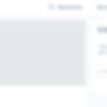
Recr
Rechercher
Cr
Rec
par e