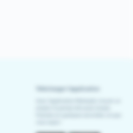
Télécharger l'application
Avec l'application Meteojob, trouver un
emploi n'a jamais été aussi simple.
Postulez en quelques secondes, où que
vous soyez !