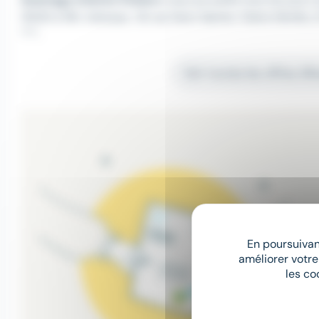
13h30 à 18h. Adresse : 16 rue Henri Sainte-Claire Déville, Z
***.
Voir toutes les offres d'
En poursuivant
améliorer votre
les co