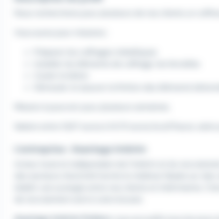
Nous recherchons pour plusieurs de nos clients un coffreu
Vous aurez pour missions :
Préparer les coffrages métalliques
Installer les éléments de coffrage, les ferrailles
Couler le béton
Démouler et assurer la finition des éléments béton
Mission à pourvoir pour plusieurs semaines.
Salaire entre 13,67 euros à 14,70 euros brut/l'heure, selon 
L'entreprise : Avantage Intérim
Acteur local et indépendant de l'intérim et du recruteme
des secteurs d'activité hormis le médical. Basée sur des
établir une synergie entre nos clients et intérimaires. C
de recrutement sont à votre écoute.
Avantage Intérim Poitiers
vous accueille tous les jours