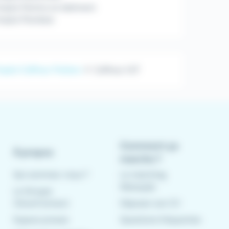
ploi Peintre en bâtiment
mploi Plombier
mploi Coffreur Poitiers
Coffreur H/F
Comment ça
À propos
marche ?
Qui sommes-nous ?
Le matching
Meteojob
Le Groupe
CleverConnect
Déposer son CV
Espace presse
Questions fréquentes