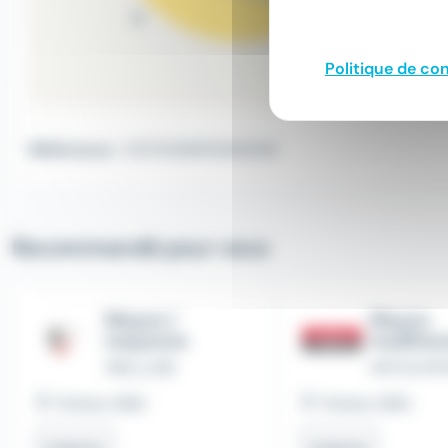
Politique de con
Référence :
CGT1026810062026
Recommandé pour vous
Maçon /
Maçon
maçonne
traditio
WELLJOB
ARTUS IN
Poitiers (86)
Poitiers (86)