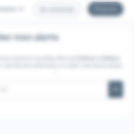
uteurs
S'inscrire
Se connecter
éer mon alerte
evez toutes les nouvelles offres de
Coffreur
à
Poitiers
-mail dès leur publication en créant votre alerte emploi
!
OK