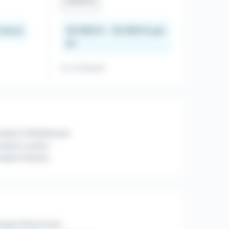
Intérim
r heure
20 000 € - 25 000 € par
an
Il y a 22 jours
ploi Châtellerault
mploi Loudun
ploi Poitiers
ploi Electricien