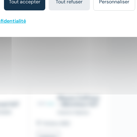
Tout accepter
Tout refuser
Personnaliser
fidentialité
Maçon Coffreur
nnel H/F
- Bancheur H/F
TERIM
Interim Nation
Poitiers (86)