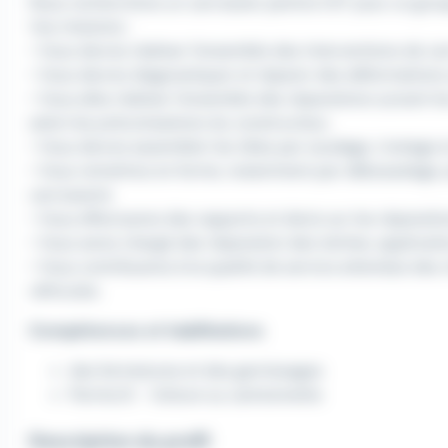
Nous recherchons un carrossier peintre H/F pour un grou
Vos missions :
• Vous devrez réaliser l'ensemble des interventions de car
• Vous devrez diagnostiquer et réparer des déformation
• Vous allez réaliser l'ensemble des réparations suivant l
selon les préconisations du constructeur,
• Vous devrez assembler les tôles par soudage, rivetage e
• Vous remettrez en forme, notamment par débosselage, 
carrosserie
• Vous effectuerez des rapports et devis sur les réparati
• Vous serez chargé des réparation des teintes, application
• Vous contribuerez à la qualité de service attendue des c
véhicules.
Compétences et habilitations
des fermetures et des garnissages
Permis B - Voiture ou camionnette
Description du profil