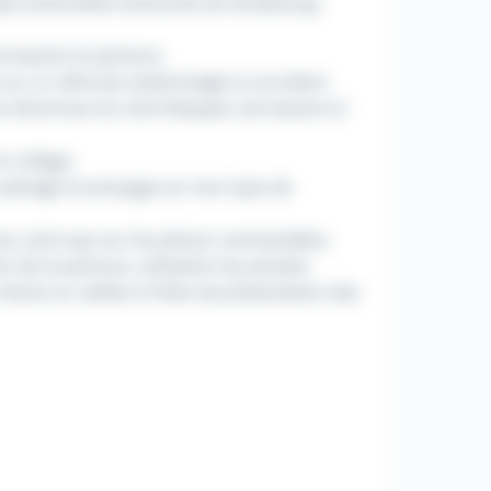
pe automobile situé près de Strasbourg.
rosserie et peinture,
s sur un véhicule endommagé ou accident,
es directives du chef d'équipe carrosserie et
t collage,
planage et ponçage sur tout type de
ons, ainsi que sur les pièces commandées,
 de la peinture, utilisation du pistolet,
lients en veillant à l'état de présentation des