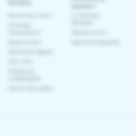
À propos
marche ?
Qui sommes-nous ?
Le matching
Meteojob
Le Groupe
CleverConnect
Déposer son CV
Espace presse
Questions fréquentes
Informations légales
CGU
/
CGV
Politique de
confidentialité
Gestion des cookies