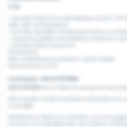
Profil
• Vous êtes titulaire de l'un des diplômes suivants : CAP,
tôlier, CQP carrossier/peintre.
• Vous êtes manuel(le), minutieux(se) et avez une consci
• Vous pouvez justifier d'une expérience réussie sur un po
• Vous êtes titulaire du permis B
Rémunération :
Selon compétences et expérience + partie variable
Poste à pourvoir en CDI.
L'entreprise : DELTA INTERIM
DELTA INTERIM
est une filiale d'un groupe de travail tem
Notre Société a fondé sa politique commerciale sur la 
et privilégié.
Spécialistes en Ressources Humaines, nous avons gagn
en France et en Allemagne dans tous secteurs confondu