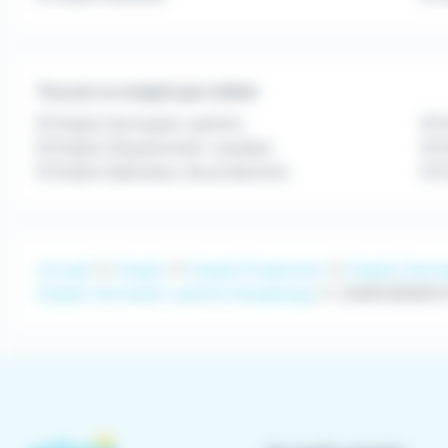
Trouver un emploi par métier
Emploi Carrossier-peintre
E
Emploi Chaudronnier-soudeur
Em
Emploi Opérateur de production
E
Accueil
Emploi
Emploi Production
Emploi Carros
Emploi Carrossier-peintre Strasbourg
CARROSSIERS 