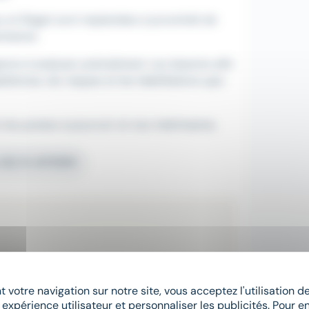
u et Riegel sont implantées à proximité de
ntaires.
geons à analyser précisément vos besoins afin
tences, les risques et les habilitations que
les postes à pourvoir et nos intérimaires.
e DELTA INTERIM
 votre navigation sur notre site, vous acceptez l'utilisation 
 expérience utilisateur et personnaliser les publicités. Pour en