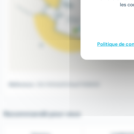
les co
Politique de con
Référence :
DEL765fdd3533aaf7938658
Recommandé pour vous