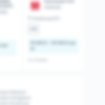
IERS
Carrossier F/H
 (H/F)
SYNERGIE
ERIM
Strasbourg (67)
CDI
25 000 € - 30 000 € par
€ par
an
Il y a 15 jours
mploi Molsheim
ploi Schiltigheim
mploi Strasbourg