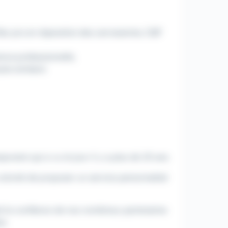
 Bac pro en réparation des carrosseries, CQP
ence professionnelle,
ste similaire
poraire qui a vu le jour il y a plus de 25 ans.
volonté de proposer un service personnalisé
é la confiance de nos nombreux partenaires
s.