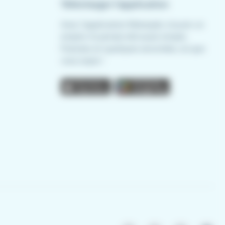
Télécharger l'application
Avec l'application Meteojob, trouver un
emploi n'a jamais été aussi simple.
Postulez en quelques secondes, où que
vous soyez !
App store
Play store