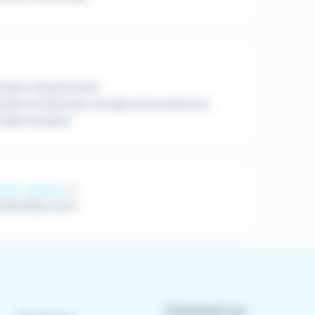
mploi Chaudronnier
ploi Conducteur de ligne de production
mploi Soudeur
sier-peintre
PEINTRES (H/F)
Comment ça