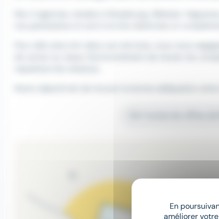
Nos 4 agences, situées à Strasbourg, Sélestat, Haguena
nos partenaires et sont à la fois distinctes et compléme
Pour aller plus loin dans nos services, nous nous enga
de cerner au mieux l'environnement de travail, les compé
requièrent les missions.
Notre objectif est de trouver la bonne adéquation entre 
Voir toutes les offres d
En poursuivant
améliorer votre