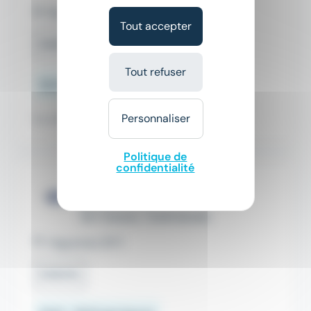
Marmoutier (67)
Tout accepter
Intérim
Tout refuser
12 € - 10 012 €
Personnaliser
Il y a 18 jours
Politique de
confidentialité
Agent de production en
gravière H/F
RPI TRAVAIL TEMPORAIRE
Haguenau (67)
Intérim