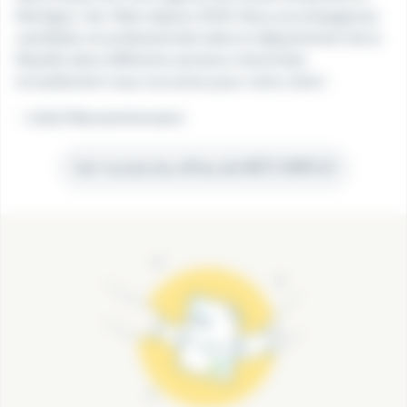
Montigny-lès-Metz depuis 2020. Nous accompagnons
candidats et professionnels dans le département de la
Moselle dans différents secteurs d'activités.
Actuellement nous recrutons pour notre client :
- Un(e) Manutentionnaire
Voir toutes les offres de METZ EMPLOI