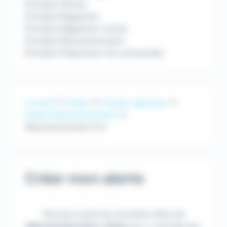
Emploi Cariste
Emploi Magasinier
Emploi Magasinier cariste
Emploi Manutentionnaire
Emploi Préparateur de commandes
Accueil
Emploi
Emploi Logistique
Emploi Manutentionnaire
Manutentionnaire F/H
Créer mon alerte
Recevez toutes les nouvelles offres de
Manutentionnaire
à
Gries
par e-mail dès leur