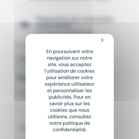
Préparateur de commandes
Caces 1A H/F
RPI TRAVAIL TEMPORAIRE
X
Masquer le bandeau
Schweighouse-sur-Moder (67)
En poursuivant votre
navigation sur notre
CDD
site, vous acceptez
l'utilisation de cookies
pour améliorer votre
À partir de 12,5 € par heure
expérience utilisateur
et personnaliser les
Il y a 18 jours
publicités. Pour en
savoir plus sur les
cookies que nous
utilisons, consultez
Agent de Production (h/f)
notre politique de
confidentialité.
ADECCO