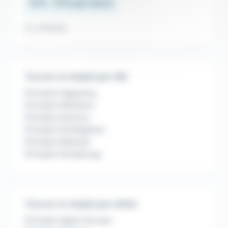
13 € - 15 € par heure
Il y a 18 jours
Trouver un emploi par ville
Emploi Haguenau
Emploi Molsheim
Emploi Saverne
Emploi Schiltigheim
Emploi Sélestat
Emploi Strasbourg
Trouver un emploi par métier
Emploi Agent de quai