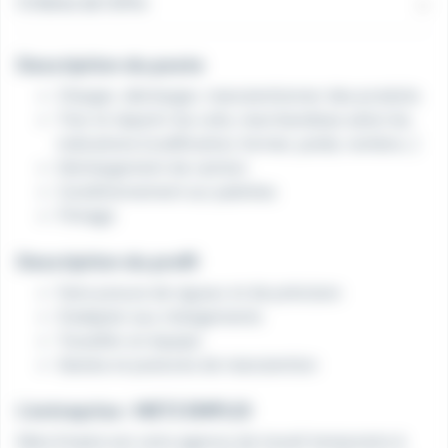
Critères de l'offre
Description du poste
Charger, décharger, manutentionner des produits
Trier et répartir les colis, marchandises selon les
indications (codification, format, poids, nombre...)
Déchargement de camion
Conditionnement sur palettes
Filmage
Description du profil
Faire preuve de rigueur et de précision
S'adapter aux changements
Travailler en équipe
Gestes et postures de manutention
L'entreprise : METZ EMPLOI
Metz Emploi est votre agence de travail temporaire à