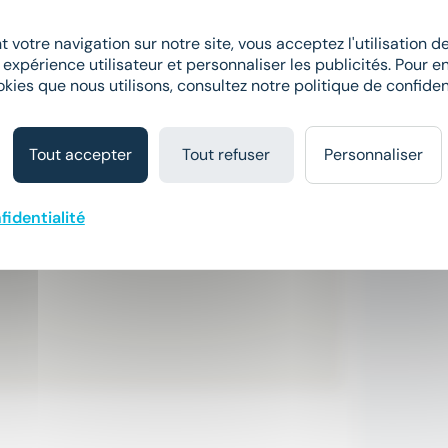
 votre navigation sur notre site, vous acceptez l'utilisation 
 expérience utilisateur et personnaliser les publicités. Pour en
okies que nous utilisons, consultez notre politique de confident
Tout accepter
Tout refuser
Personnaliser
fidentialité
Postuler à cette offre