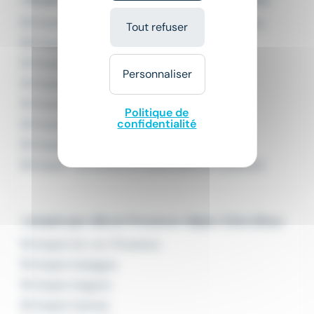
Emploi Agent de maintenance en mécanique
Tout refuser
Emploi Automaticien
Emploi Mécanicien de maintenance
Personnaliser
Emploi Mécanicien entretien
Emploi Mécanicien sur machines
Politique de
confidentialité
Emploi Technicien automaticien
Emploi Technicien en automatisme
Emploi Technicien en automatisme industriel
L'emploi par ville en Provence-Alpes-Côte d'Azur
Emploi Aix-en-Provence
Emploi Aubagne
Emploi Avignon
Emploi Cannes