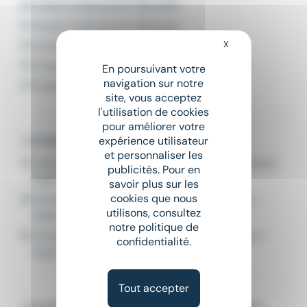
Emploi Hydraulicien Marseille
Emploi Hydraulicien Miramas
X
Masquer le bandeau
Emploi Hydraulicien Saint-Cyr-sur-Mer
Emploi Hydraulicien Saint-Laurent-du-Var
En poursuivant votre
navigation sur notre
Emploi Hydraulicien Vitrolles
site, vous acceptez
l'utilisation de cookies
pour améliorer votre
L'emploi par métier à Puget-sur-Argens
expérience utilisateur
et personnaliser les
Emploi Technicien en hydraulique / pneumatique
publicités. Pour en
Puget-sur-Argens
savoir plus sur les
cookies que nous
Emploi Technicien en hydraulique Puget-sur-
utilisons, consultez
Argens
notre politique de
Emploi Technicien en pneumatique Puget-sur-
confidentialité.
Argens
Tout accepter
L'emploi par métier dans le domaine Ingénierie