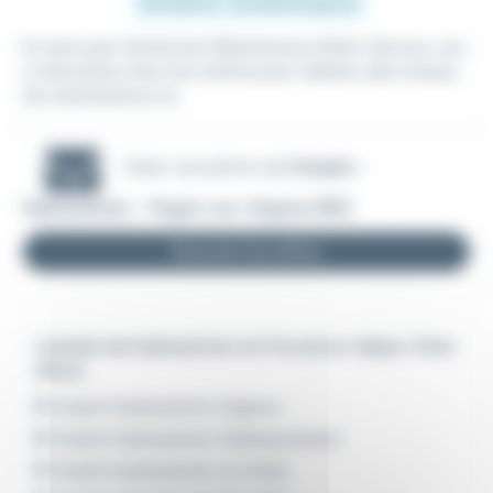
20 000 € - 25 000 € par an
En tant que Technicien Maintenance Multi-Service, vou
s intervenez chez nos clients pour réaliser des travaux
de maintenance et...
Créer une alerte mail
Emploi -
Hydraulicien - Puget-sur-Argens (83)
Recevoir les offres
L'emploi de Hydraulicien en Provence-Alpes-Côte
d'Azur
Emploi Hydraulicien Avignon
Emploi Hydraulicien Châteaurenard
Emploi Hydraulicien La Ciotat