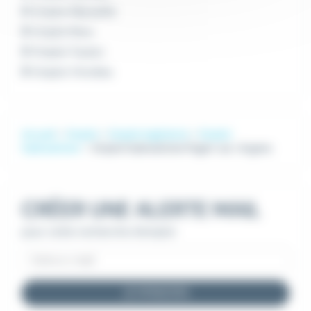
Emploi Marseille
Emploi Nice
Emploi Toulon
Emploi Vitrolles
Accueil
Emploi
Emploi Ingénierie
Emploi
Hydraulicien
Emploi Hydraulicien Puget-sur-Argens
CRÉER UNE ALERTE MAIL
pour cette recherche d'emploi
JE M'INSCRIS