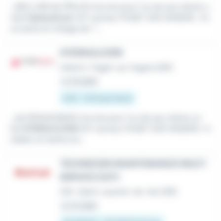
...WELLJOB de FREJUS recrute pour l'un de ses clients u
n(e)
Hydraulicien
H/F secteur PUGET SUR ARGENS : Vo
us serez en charge de: *...
HYDRAULICIEN
Intérim
•
Puget-sur Argens (83)
Le 23 juillet
13 € - 14 € par heure
...de DRAGUIGNAN recrute pour l'un de ses clients un
(e)
HYDRAULICIEN
H/F secteur PUGET SUR ARGENS : In
staller et mettre en...
TECHNICIEN MAINTENANCE MULTI
SERVICE (H/F)
CDI
•
Saint-Laurent-du-Var (06)
Le 27 juillet