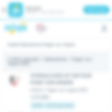
Meteojob
Fermer
×
Télécharger
GRATUIT - Sur le Play Store
Panneau de gestion des cookies
Emploi Hydraulicien à Puget-sur-Argens
3 offres d'emploi
- Hydraulicien - Puget-sur-
Argens (83)
HYDRAULICIEN H/F SECTEUR
PUGET SUR ARGENS
Intérim
•
Puget-sur Argens (83)
Le 27 juillet
12,31 € - 13,5 € par heure