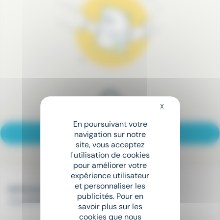
X
Masquer le bandeau
En poursuivant votre
Postuler à cette offre
navigation sur notre
site, vous acceptez
l'utilisation de cookies
pour améliorer votre
expérience utilisateur
et personnaliser les
Référence :
0396b573-6f89-465c-9ada-
publicités. Pour en
34a2d22e09e6
savoir plus sur les
cookies que nous