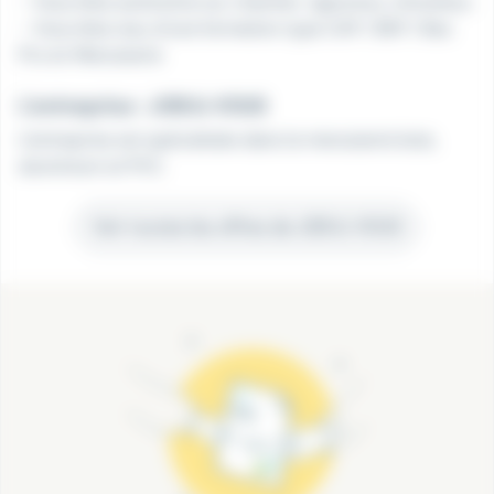
- Vous êtes autonome sur chantier, rigoureux, minutieux.
- Vous êtes issu d'une formation type CAP / BEP / Bac
Pro en Menuiserie
L'entreprise : JOB & VOUS
L'entreprise est spécialisée dans la menuiserie bois,
aluminium et PVC.
Voir toutes les offres de JOB & VOUS