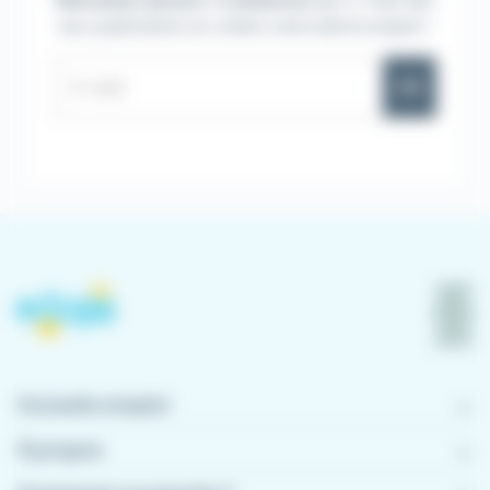
leur publication en créant votre alerte emploi !
OK
Conseils emploi
À propos