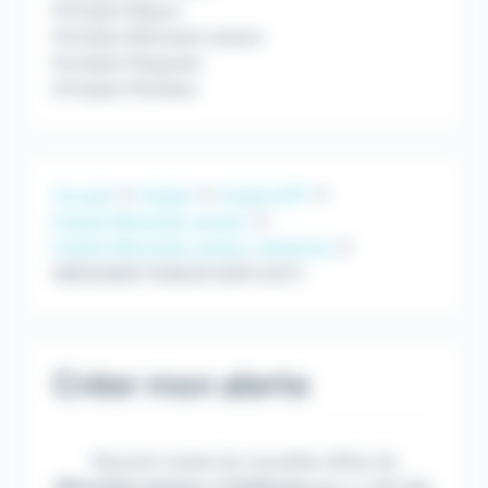
Emploi Maçon
Emploi Menuisier poseur
Emploi Plaquiste
Emploi Plombier
Accueil
Emploi
Emploi BTP
Emploi Menuisier poseur
Emploi Menuisier poseur Carbonne
MENUISIER POSEUR N3P2 (H/F)
Créer mon alerte
Recevez toutes les nouvelles offres de
Menuisier poseur
à
Carbonne
par e-mail dès