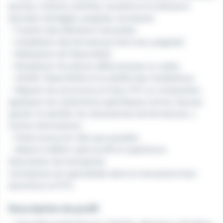
(portes, cloisons, plinthes, escaliers) et extérieure
(portails, bardages, pergolas, terrasses).
- Fixation des éléments menuisées
- Installation des fermetures (serrures, poignée)
- Réalisation de l'étanchéité
- Remplacer les pièces défectueuses ou usées
- Vérifier l'étanchéité et la solidité des installations
- Réparer les structures en bois, PVC ou composites :
appliquer les traitements spécifiques (vernis, lasures,
ajuster et lubrifier les mécanismes de fermetures...)
Autres informations :
- Poste à pourvoir dès que possible.
- Salaire à définir selon profil et expérience
Description de l'entreprise
L'entreprise est spécialisée dans la menuiserie bois,
aluminium et PVC.
Description du profil