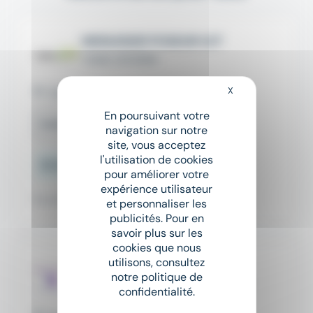
MENUISIER POSEUR H/F
TOMA INTERIM
X
Masquer le bandeau
Carbonne (31)
En poursuivant votre
Intérim
navigation sur notre
site, vous acceptez
l'utilisation de cookies
13 € - 15 € par heure
pour améliorer votre
expérience utilisateur
Il y a 15 jours
et personnaliser les
publicités. Pour en
savoir plus sur les
cookies que nous
utilisons, consultez
Ebéniste H/F
notre politique de
SOLUCES RH - SECOND OEUVRE
confidentialité.