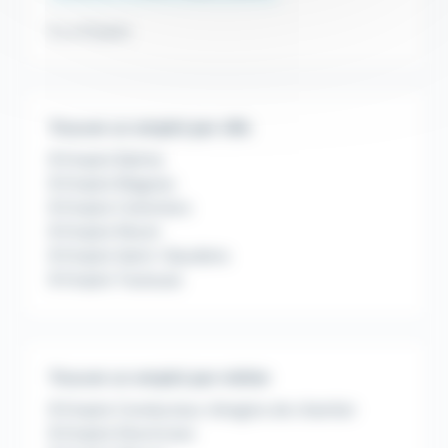
Il y a 12 jours
Trouver un emploi par ville
Emploi Balma
Emploi Blagnac
Emploi Colomiers
Emploi Muret
Emploi Saint-Gaudens
Emploi Toulouse
Trouver un emploi par métier
Emploi Conducteur d'engins de chantier
Emploi Electricien