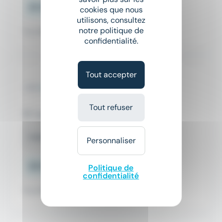
25 000 € - 30 000 € par an
cookies que nous
utilisons, consultez
notre politique de
Il y a 16 jours
confidentialité.
Tout accepter
Menuisier H/F
Interim Nation
Tout refuser
Toulouse (31)
Intérim
Personnaliser
20 000 € - 25 000 € par an
Politique de
confidentialité
Il y a 16 jours