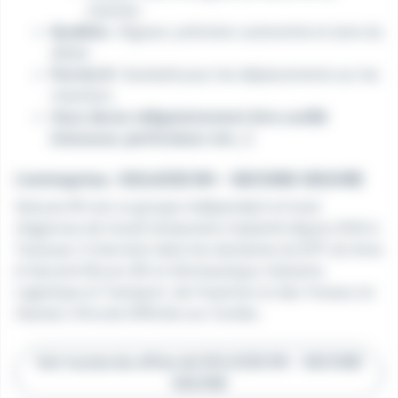
chantier.
Qualités :
Rigueur, précision, autonomie et sens du
détail.
Permis B :
Souhaité pour les déplacements sur les
chantiers.
Vous devez obligatoirement être outillé
(visseuse, perforateur etc...)
L'entreprise : SOLUCES RH - SECOND OEUVRE
Soluces RH est un groupe indépendant et local
d’agences de travail temporaire implanté depuis 2014 à
Toulouse. Il intervient dans les domaines du BTP, du Gros
& Second Œuvre, BE et Aéronautique, Industrie,
Logistique et Transport, de l’insertion et des Travaux en
Hauteur d’Accès Difficiles sur Cordes.
Voir toutes les offres de SOLUCES RH - SECOND
OEUVRE