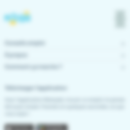
Conseils emploi
À propos
Comment ça marche ?
Télécharger l'application
Avec l'application Meteojob, trouver un emploi n'a jamais
été aussi simple. Postulez en quelques secondes, où que
vous soyez !
App store
Play store