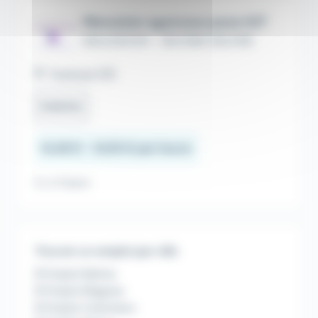
Menuisier agenceur pose H/F
SOLUCES RH - SECOND OEUVRE
Toulouse (31)
Intérim
13,49 € - 14,55 € par heure
Il y a 11 jours
Trouver un emploi par ville
Emploi Balma
Emploi Blagnac
Emploi Colomiers