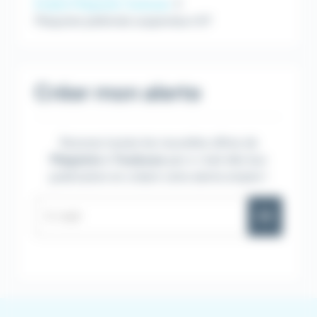
Emploi Plaquiste Toulouse
Plaquiste plafonds suspendus H/F
Créer mon alerte
Recevez toutes les nouvelles offres de
Plaquiste
à
Toulouse
par e-mail dès leur
publication en créant votre alerte emploi !
OK