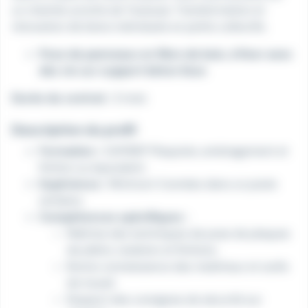
un chantier proche de Toulouse. Transformation et
rénovation de biens individuels en petits collectifs.
Pose de panneaux en fibre de bois, à fixer avec
des vis sur support béton lisse
Durée du contrat :
3 mois
Description du profil
Formation :
CAP/BEP Plaquiste, aménagement et
finition ou équivalent.
Expérience :
Minimum 3 années dans un poste
similaire.
Compétences spécifiques :
Maîtrise des techniques de pose de plaques
de plâtre, isolation et finitions.
Bonne connaissance des matériaux et outils
de travail.
Respect des consignes de sécurité sur