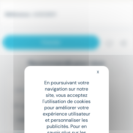
Référence :
AD8128MY
Postuler
Sauveg
Pa
Recommandé pour vous
X
Masquer le bandeau
En poursuivant votre
Plaquiste H/F
navigation sur notre
Interim Nation
site, vous acceptez
l'utilisation de cookies
Toulouse (31)
pour améliorer votre
expérience utilisateur
Intérim
et personnaliser les
publicités. Pour en
savoir plus sur les