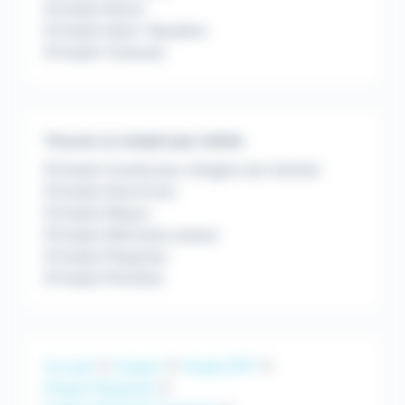
Emploi Muret
Emploi Saint-Gaudens
Emploi Toulouse
Trouver un emploi par métier
Emploi Conducteur d'engins de chantier
Emploi Electricien
Emploi Maçon
Emploi Menuisier poseur
Emploi Plaquiste
Emploi Plombier
Accueil
Emploi
Emploi BTP
Emploi Plaquiste