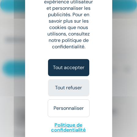
expérience utilisateur
Postuler à cette offre
et personnaliser les
publicités. Pour en
savoir plus sur les
cookies que nous
utilisons, consultez
Référence :
8647242
notre politique de
confidentialité.
Tout accepter
Postuler
Sauveg
Pa
Tout refuser
Recommandé pour vous
Personnaliser
Conseiller en immobilier (H/F)
R
Recrutimmo
Politique de
confidentialité
Saint-Laurent-du-Var (06)