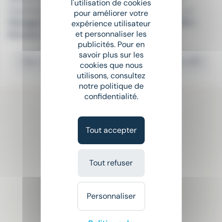
l'utilisation de cookies
Expertise comptable recherche pour son client, un
pour améliorer votre
Manager Expertise Comptable
PME
(HF) en
CDI
à
expérience utilisateur
et personnaliser les
Rennes
(35).
publicités. Pour en
savoir plus sur les
Voir toutes les offres de Néodyme Solutions RH
cookies que nous
utilisons, consultez
notre politique de
confidentialité.
Tout accepter
Tout refuser
Personnaliser