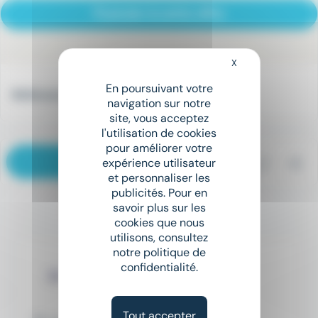
Postuler à cette offre
X
Masquer le bandeau
En poursuivant votre
Référence :
AC9158US
navigation sur notre
site, vous acceptez
l'utilisation de cookies
pour améliorer votre
Postuler
Sauveg
Pa
expérience utilisateur
et personnaliser les
publicités. Pour en
savoir plus sur les
Recommandé pour vous
cookies que nous
utilisons, consultez
notre politique de
Collaborateur comptable
confidentialité.
expérimenté h/f
Tac recrutement
Tout accepter