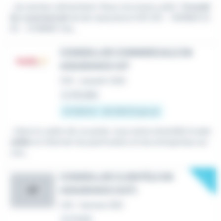
...du secteur alimentaire. Nous recrutons un(e) :
Conseil
ler commercial
terrain assurance h/f) CDI - VANNES (5
6) - 27/36K€ Vos...
CONSEILLER COMMERCIALE EN
ASSURANCE H/F
CDI
•
Josselin (56)
Le 28 juillet
27 000 € - 30 000 € par an
...Dans le cadre de ce poste, vous serez amené(e) à
con
seiller
et informer les particuliers et les entreprises sur
une...
New
CONSEILLER CLIENTÈLE EN
ASSURANCE (H/F)
AP
CDI
•
Vannes (56)
Le 3 août