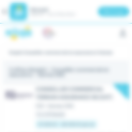
Meteojob
Fermer
×
Télécharger
GRATUIT - Sur le Play Store
Panneau de gestion des cookies
Emploi Conseiller commercial en assurance à Vannes
4 offres d'emploi
- Conseiller commercial en
assurance - Vannes (56)
New
CONSEILLER COMMERCIAL
TERRAIN ASSURANCE 56 (H/F)
CDI
•
Vannes (56)
Il y a 13 heures
27 000 € - 38 000 € par an