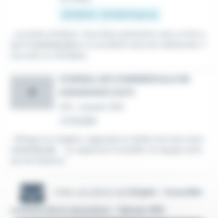
26 000 € - 32 000 € par an
...un poste similaire. Vous êtes autonome, avez un fort e
sprit
commercial
et un excellent sens du relationnel. V
ous avez un véritable...
CONSEILLER COMMERCIALE EN
ASSURANCE (H/F)
IR
CDI
•
Josselin (56)
Le 29 juillet
...bilingue en Anglais, organisée et dotée d'un bon sens
commercial
. - La capacité à travailler en équipe ainsi
qu'une aisance...
Créer une alerte mail
Emploi - Conseiller
commercial en assurance - Vannes (56)