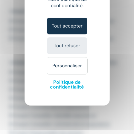
confidentialité.
L'emploi par métier à Vannes
Emploi Chargé de clientèle assurance Vannes
Tout accepter
Emploi Commercial en assurances Vannes
Emploi Conseiller clientèle assurance Vannes
Tout refuser
L'emploi par métier dans le domaine Assurance
Personnaliser
Emploi Chargé de clientèle assurance
Emploi Chargé de clientèle banque
Politique de
confidentialité
Emploi Chef de secteur
Emploi Chef de secteur commercial
Emploi Commercial en assurances
Emploi Conseiller clientèle assurance
Emploi Conseiller commercial en assurance
Emploi Responsable de secteur