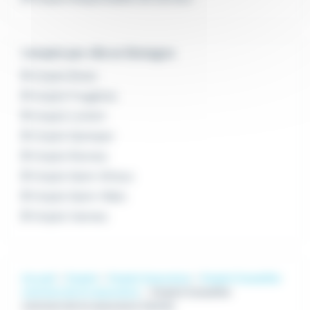
L'emploi par ville en Bretagne
Emploi Brest
Emploi Fougères
Emploi Lorient
Emploi Quimper
Emploi Rennes
Emploi Saint-Brieuc
Emploi Saint-Malo
Emploi Vannes
Accueil
Emploi
Emploi Assurance
Emploi Conseiller
commercial en assurance
Emploi Conseiller
commercial en assurance Vannes