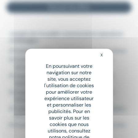
Recevoir les offres
L'emploi de Conseiller commercial en assurance
en Bretagne
Emploi Conseiller commercial en assurance Brest
X
Masquer le bandeau
Emploi Conseiller commercial en assurance
En poursuivant votre
Quimper
navigation sur notre
Emploi Conseiller commercial en assurance
site, vous acceptez
Quimperlé
l'utilisation de cookies
pour améliorer votre
Emploi Conseiller commercial en assurance
expérience utilisateur
Rennes
et personnaliser les
Emploi Conseiller commercial en assurance Saint-
publicités. Pour en
Brieuc
savoir plus sur les
cookies que nous
Emploi Conseiller commercial en assurance Vitré
utilisons, consultez
notre politique de