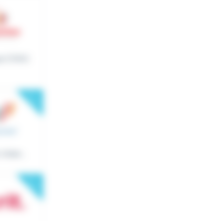
que CHAU
New
Aider...
New