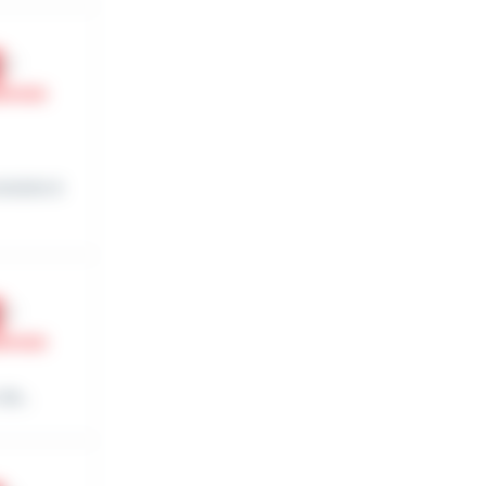
nsiste à
de...