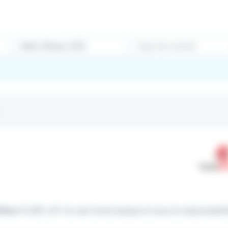
Type de contrat
ffeur
PL/SPL H/F Au sein d’une équipe et sous la responsabilit