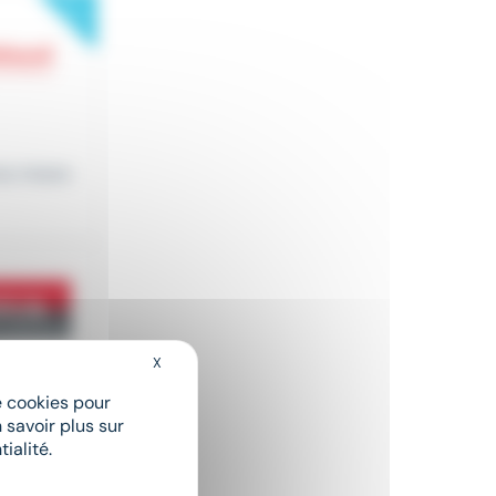
New
es missio
X
Masquer le bandeau des cookies
de cookies pour
 savoir plus sur
s réseau
ialité.