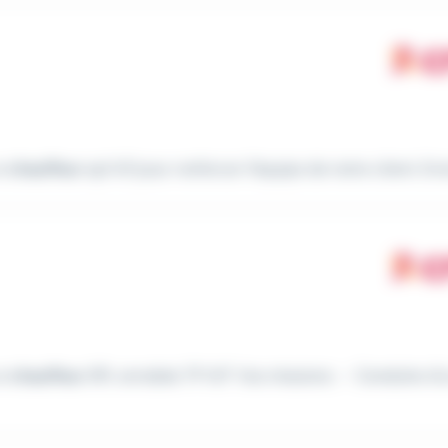
n
chauffeur
spl h/f pour renforcer l'équipe de notre client. Envi
un
chauffeur
SPL enrobée TP H/F Vos missions : - Conduite d'