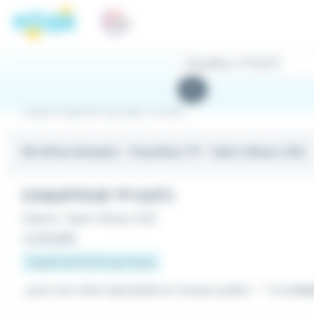
Panneau de gestion des cookies
Rechercher
des
Rechercher
offres
Emploi Chauffeur tp à Saint-Brieuc
99 offres d'emploi
- Chauffeur TP - Saint-Brieuc (22)
CHAUFFEUR TP (H/F)
Intérim
•
Saint-Brieuc (22)
Le 28 juillet
À partir de 11,75 € par heure
...pour son client spécialisé en travaux public : * Un
chau