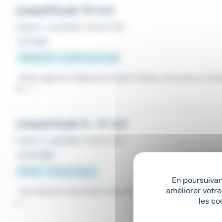
CHAUFFEUR TP F/H
Intérim
•
Lamballe-Armor (22)
Le 4 août
1 867,02 € - 2 250 € par mois
...Notre agence Adéquat de Saint-Brieuc recrute sur le 
ns : *...
CHAUFFEUR PL TP H/F
Intérim
•
Lamballe-Armor (22)
Le 30 juillet
12,31 € - 14 € par heure
En poursuivant
améliorer votre
...les secteurs d'activité. Artus Interim Dinan recherche u
les co
x...