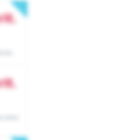
New
e de...
un camio