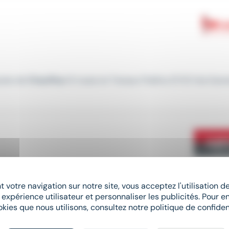
poste de
Chauffeur
6 roues en Travaux Publics (F/H) Vos futur
 votre navigation sur notre site, vous acceptez l'utilisation 
 expérience utilisateur et personnaliser les publicités. Pour en
n
chauffeur
PL en 6x4 H/F pour son client, spécialisé dans le
okies que nous utilisons, consultez notre politique de confident