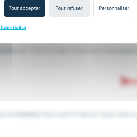
Tout accepter
Tout refuser
Personnaliser
fidentialité
hauffeur
SPL TP (F/H) en intérim. Poste Sous la responsabilité 
poste de
Chauffeur
Poids Lourd F/H dans les Travaux Publics s