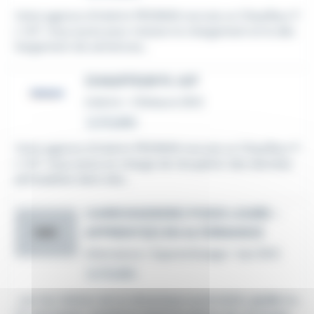
Votre agence d'intérim PROMAN recrute un Chauffeur P
L H/F. Vous aurez pour mission le chargement et le déc
hargement de semences...
CHAUFFEUR PL H/F
Intérim
•
Villelaure (84)
Le 14 juillet
Votre agence d'intérim PROMAN recrute un Chauffeur P
L H/F. Vous serez en charge de récupérer des denrées
périssables dans des...
CARROSSIER(RE) POIDS LOURD -
APPRENTI(E) EN ALTERNANCE
GAC
Alternance / Apprentissage
•
Apt (84)
Le 31 juillet
...sur les métiers de la mécanique automobile,
poids
lou