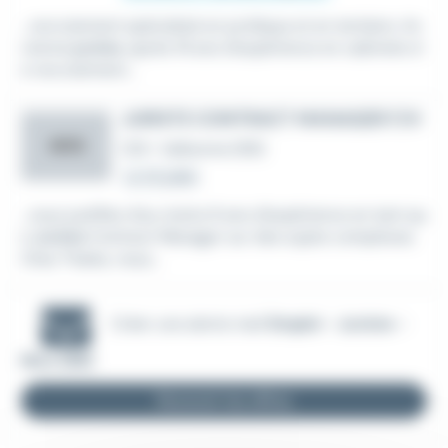
...recrutement spécialisé en juridique et en tertiaire. An
cienne
juriste
, après 19 ans d'expérience en cabinets d
e recrutement...
JURISTE CONTRACT MANAGER F/H
AOG
CDI
•
Valbonne (06)
Le 22 juillet
...vous justifiez d'au moins 8 ans d'expérience en tant qu
e
Juriste
Contract Manager sur des sujets complexes.
Chez Thales, nous...
Créer une alerte mail
Emploi - Juriste -
Nice (06)
Recevoir les offres