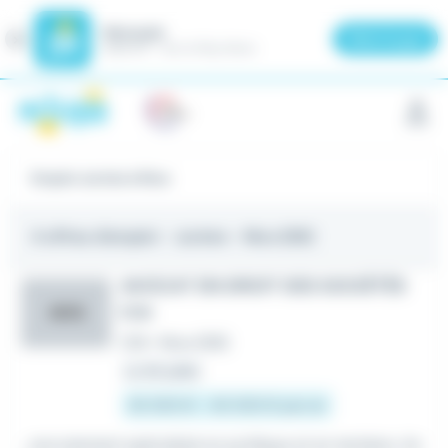
Meteojob
Fermer
×
Télécharger
GRATUIT - Sur le Play Store
Panneau de gestion des cookies
Emploi Juriste à Nice
4 offres d'emploi
- Juriste - Nice (06)
AVOCAT EN DROIT DES SOCIÉTÉS
F/H
AOG
CDI
•
Nice (06)
Le 30 juillet
35 000 € - 40 000 € par an
...recrutement spécialisé en juridique et en tertiaire. An