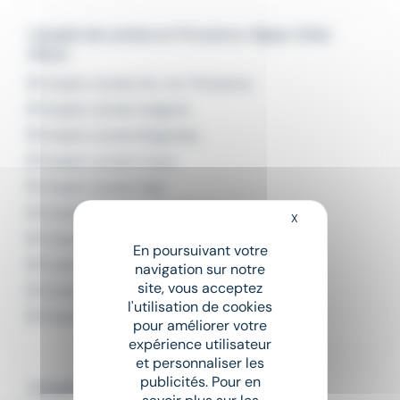
L'emploi de Juriste en Provence-Alpes-Côte
d'Azur
Emploi Juriste Aix-en-Provence
Emploi Juriste Avignon
Emploi Juriste Brignoles
Emploi Juriste Cuers
Emploi Juriste Gap
Emploi Juriste Marseille
X
Masquer le bandeau
Emploi Juriste Saint-Raphaël
En poursuivant votre
Emploi Juriste Six-Fours-les-Plages
navigation sur notre
site, vous acceptez
Emploi Juriste Toulon
l'utilisation de cookies
Emploi Juriste Valbonne
pour améliorer votre
expérience utilisateur
et personnaliser les
publicités. Pour en
L'emploi par métier à Nice