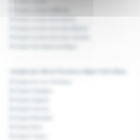
Emploi Juriste
Emploi Juriste d'affaires
Emploi Juriste d'entreprise
Emploi Juriste droit des affaires
Emploi Juriste droit des contrats
Emploi Secrétaire juridique
L'emploi par ville en Provence-Alpes-Côte d'Azur
Emploi Aix-en-Provence
Emploi Aubagne
Emploi Avignon
Emploi Cannes
Emploi Marseille
Emploi Nice
Emploi Toulon