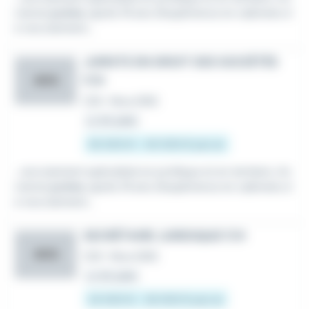
cienne
juriste
, après 19 ans d'expérience en cabinets d
e recrutement...
JURISTE EN DROIT DES SOCIÉTÉS
F/H
AOG
CDI
•
Nice (06)
Le 30 juillet
35 000 € - 40 000 € par an
...recrutement spécialisé en juridique et en tertiaire. An
cienne
juriste
, après 19 ans d'expérience en cabinets d
e recrutement...
SECRÉTAIRE JURIDIQUE F/H
AOG
CDI
•
Nice (06)
Le 30 juillet
24 000 € - 26 000 € par an