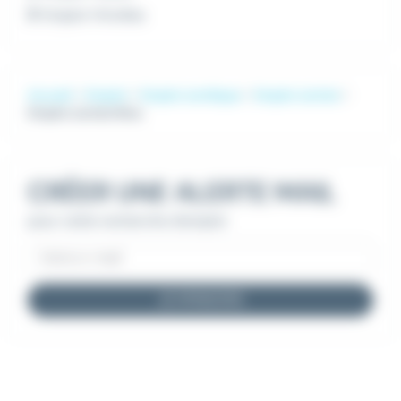
Emploi Vitrolles
Accueil
Emploi
Emploi Juridique
Emploi Juriste
Emploi Juriste Nice
CRÉER UNE ALERTE MAIL
pour cette recherche d'emploi
JE M'INSCRIS