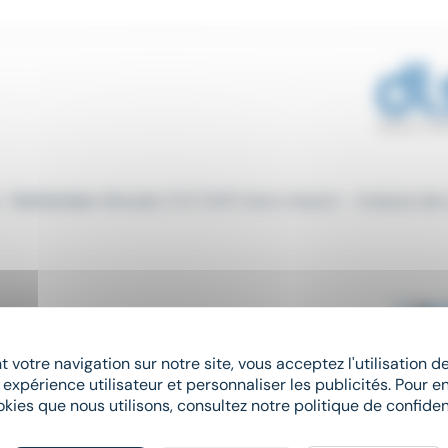
 :
Technicien
d'études CVC (h/f) Votre mission - Analyse des
 votre navigation sur notre site, vous acceptez l'utilisation 
 expérience utilisateur et personnaliser les publicités. Pour en
okies que nous utilisons, consultez notre politique de confident
 les métiers techniques, vous propose des offres d'emploi dan