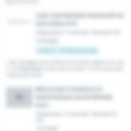
goût du terrain...
CHEF D'ENTREPRISE FRANCHISÉ OU
SUCCURSALISTE
Indépendant / Franchisé
•
Marseille (13)
Le 24 juillet
5 000 € - 50 000 € par mois
...des managers pour piloter leur propre agence, au cho
ix : en
franchise
si vous avez la carte T ou en succursal
e direction d'une...
BRICOLAGE À DOMICILE ET
MAINTENANCE EN ENTREPRISE
TEV
(H/F)
Indépendant / Franchisé
•
Marseille 01
(13)
Le 22 juillet