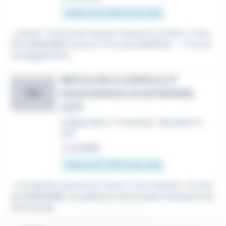
À partir de 5 900 € par mois
...contrat : licence de marque. Durée du contrat : 5 ans.
Être
franchisé
Tourne et Vis c'est bénéficier : - D'un ac
compagnement...
BRICOLAGE À DOMICILE ET
MAINTENANCE EN ENTREPRISE
TEV
(H/F)
Indépendant / Franchisé
•
Marseille 01
(13)
Le 22 juillet
À partir de 5 900 € par mois
...ont rejoints, partout en France ! Vos missions : En tant
que
franchisé
, vous gérerez votre propre entreprise de
services de...