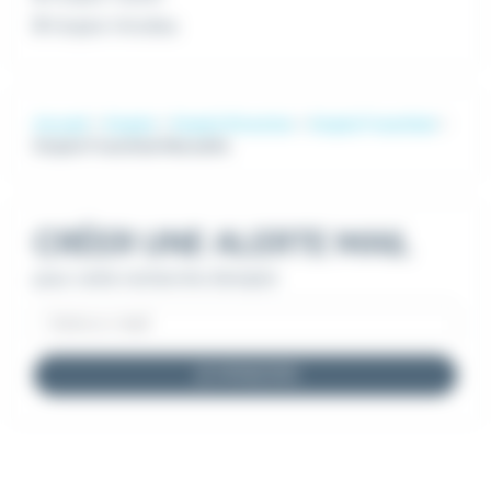
Emploi Vitrolles
Accueil
Emploi
Emploi Direction
Emploi Franchisé
Emploi Franchisé Marseille
CRÉER UNE ALERTE MAIL
pour cette recherche d'emploi
JE M'INSCRIS