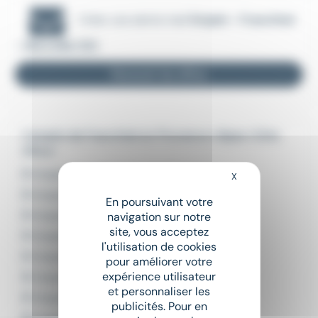
Créer une alerte mail
Emploi - Franchisé
- Marseille (13)
Recevoir les offres
L'emploi de Franchisé en Provence-Alpes-Côte
d'Azur
Emploi Franchisé Aix-en-Provence
X
Masquer le bandeau
Emploi Franchisé Antibes
En poursuivant votre
Emploi Franchisé Avignon
navigation sur notre
site, vous acceptez
Emploi Franchisé Cagnes-sur-Mer
l'utilisation de cookies
Emploi Franchisé Cannes
pour améliorer votre
expérience utilisateur
Emploi Franchisé Draguignan
et personnaliser les
Emploi Franchisé Gap
publicités. Pour en