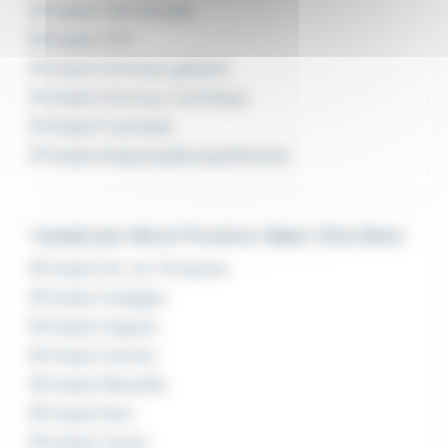
Emploi Chef de pôle
Emploi CTO
Emploi Directeur général
Emploi Directeur technique
Emploi Franchisé
Emploi Responsable planification
L'emploi par ville en Provence-Alpes-Côte d'Azur
Emploi Aix-en-Provence
Emploi Aubagne
Emploi Avignon
Emploi Cannes
Emploi Marseille
Emploi Nice
Emploi Toulon