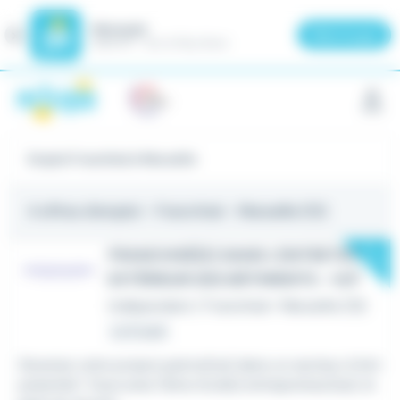
Meteojob
Fermer
×
Télécharger
GRATUIT - Sur le Play Store
Panneau de gestion des cookies
Emploi Franchisé à Marseille
4 offres d'emploi
- Franchisé - Marseille (13)
New
FRANCHISÉ(E) DANS L'ENTRETIEN
EXTÉRIEUR DES BÂTIMENTS - H/F
Indépendant / Franchisé
•
Marseille (13)
Le 6 août
Devenez votre propre patron(ne) dans un secteur à fort
potentiel ! Vous avez l'âme d'un(e) entrepreneur(se), le