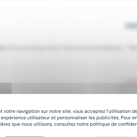
/F sur le secteur de St-Trivier de Courtes Missions : * Mo
ffage
au gaz (chaudières classiques et chaudières à technolog
 votre navigation sur notre site, vous acceptez l'utilisation 
 expérience utilisateur et personnaliser les publicités. Pour en
okies que nous utilisons, consultez notre politique de confident
 (F/H)