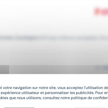
lombier Chauffagiste
(H/F) pour renforcer ses équipes. Vos m
 votre navigation sur notre site, vous acceptez l'utilisation 
 expérience utilisateur et personnaliser les publicités. Pour en
mbier
(F/H) requiert une personne habile, rigoureuse et...
okies que nous utilisons, consultez notre politique de confident