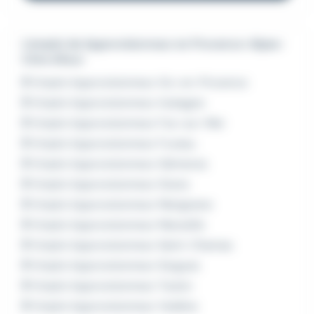
L'emploi de Approvisionneur en Provence-Alpes-
Côte d'Azur
Emploi Approvisionneur Aix-en-Provence
Emploi Approvisionneur Aubagne
Emploi Approvisionneur Fos-sur-Mer
Emploi Approvisionneur Fuveau
Emploi Approvisionneur Gémenos
Emploi Approvisionneur Grans
Emploi Approvisionneur Marignane
Emploi Approvisionneur Marseille
Emploi Approvisionneur Saint-Chamas
Emploi Approvisionneur Sorgues
Emploi Approvisionneur Toulon
Emploi Approvisionneur Vedène