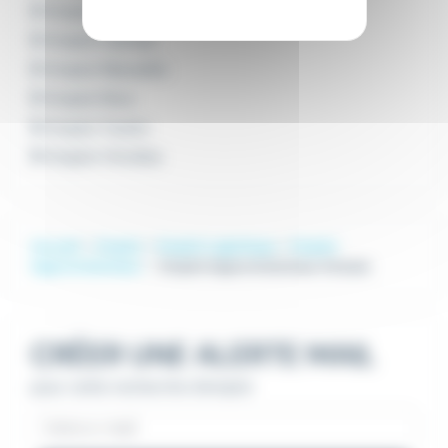
Emploi Avignon
Emploi Cannes
Emploi Marseille
Emploi Nice
Emploi Toulon
Emploi Vitrolles
Accueil
Emploi
Emploi Logistique
Emploi
Approvisionneur
Emploi Approvisionneur Grasse
CRÉER UNE ALERTE MAIL
pour cette recherche d'emploi