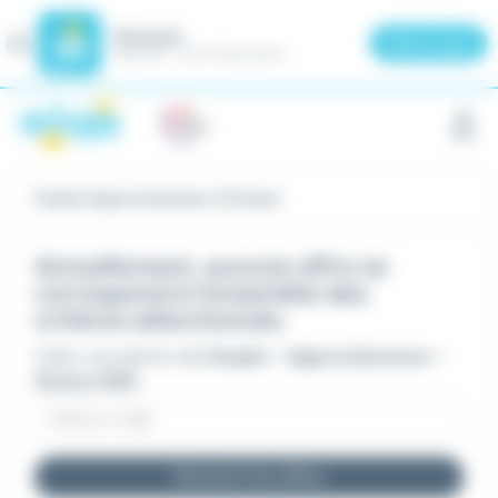
Meteojob
Fermer
×
Télécharger
GRATUIT - Sur le Play Store
Panneau de gestion des cookies
Emploi Approvisionneur à Grasse
Actuellement, aucune offre ne
correspond à l'ensemble des
critères sélectionnés.
Créer une alerte mail
Emploi - Approvisionneur -
Grasse (06)
Recevoir les offres