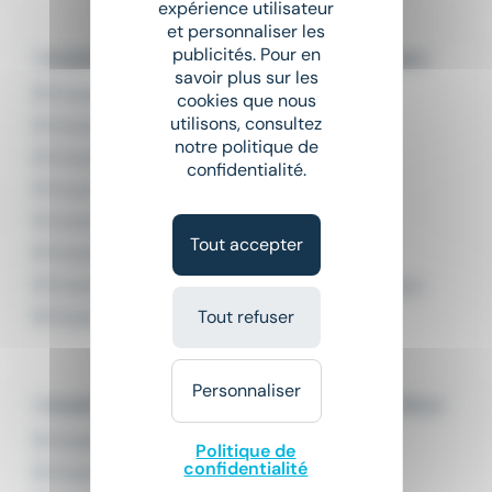
expérience utilisateur
et personnaliser les
publicités. Pour en
L'emploi par métier dans le domaine Logistique
savoir plus sur les
Emploi Agent de quai
cookies que nous
utilisons, consultez
Emploi Cariste
notre politique de
Emploi Cariste logistique
confidentialité.
Emploi Magasinier
Emploi Manutentionnaire
Tout accepter
Emploi Manutentionnaire cariste
Emploi Manutentionnaire transport-logistique
Tout refuser
Emploi Préparateur de commandes
Personnaliser
L'emploi par ville en Provence-Alpes-Côte d'Azur
Emploi Aix-en-Provence
Politique de
confidentialité
Emploi Aubagne