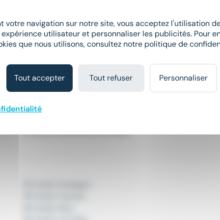
Emploi Juriste d'affaires Gap
 votre navigation sur notre site, vous acceptez l'utilisation 
Emploi Juriste droit des affaires Gap
 expérience utilisateur et personnaliser les publicités. Pour en
okies que nous utilisons, consultez notre politique de confident
Tout accepter
Tout refuser
Personnaliser
Emploi Collaborateur juridique
Emploi Juriste d'affaires
fidentialité
Emploi Juriste droit des affaires
Emploi Secrétaire juridique
Emploi Aubagne
Emploi Cannes
Emploi Nice
Emploi Vitrolles