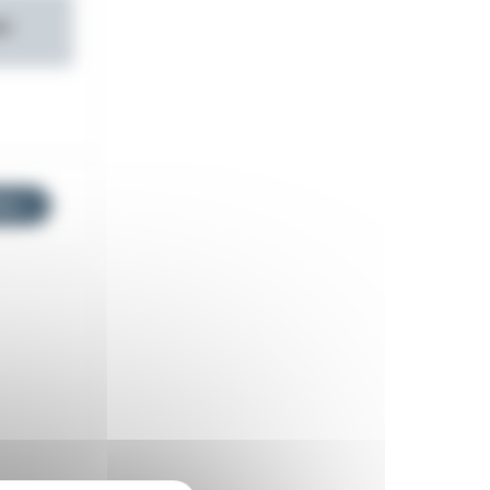
0
res