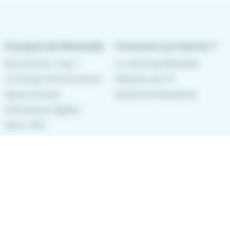
À propos de Meteojob
Comment ça marche ?
Qui sommes-nous ?
Le matching Meteojob
Le Groupe CleverConnect
Déposer son CV
Espace presse
Questions fréquentes
Informations légales
CGU
/
CGV
Politique de confidentialité
Gestion des cookies