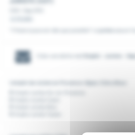
JURISTE (H/F)
CDD
•
Gap (05)
Le 23 juillet
*1 Poste à pourvoir dès que possible* Le
juriste
assure l'
Créer une alerte mail
Emploi - Juriste - Ga
L'emploi de Juriste en Provence-Alpes-Côte d'Azur
Emploi Juriste Aix-en-Provence
Emploi Juriste Cuers
Emploi Juriste Nice
Emploi Juriste Toulon