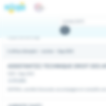
Panneau de gestion des cookies
Rechercher
des
Rechercher
offres
Emploi Juriste à Gap
2 offres d'emploi
- Juriste - Gap (05)
ASSISTANT(E) TECHNIQUE DROIT DES AF
CDD
•
Gap (05)
Le 30 juillet
SOFIRAL, société d'avocats, accompagne et conseille une c