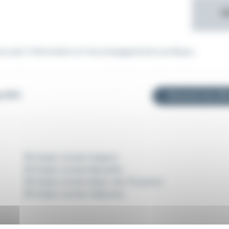
M
accueil, l'information et l'accompagnement juridique...
p (05)
Recevoir les off
Emploi Juriste Avignon
Emploi Juriste Marseille
Emploi Juriste Salon-de-Provence
Emploi Juriste Valbonne