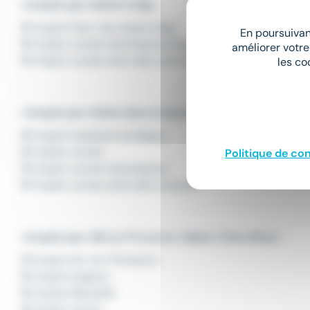
L'emploi par métier à Gap
Emploi Clerc de notaire Gap
En poursuivant
Emploi Juriste d'entreprise Gap
améliorer votre
Emploi Juriste droit des contrats Gap
les co
L'emploi par métier dans le domaine Juridique
Emploi Assistant juridique
Emploi Juriste
Politique de con
Emploi Juriste d'entreprise
Emploi Juriste droit des contrats
L'emploi par ville en Provence-Alpes-Côte d'Azur
Emploi Aix-en-Provence
Emploi Avignon
Emploi Marseille
Emploi Toulon