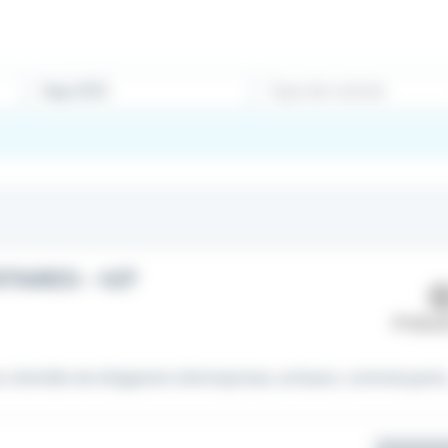
Type de contrat
FAIRES - H/F
lientèle de dirigeants d'entreprises, artisans, commerçants,.