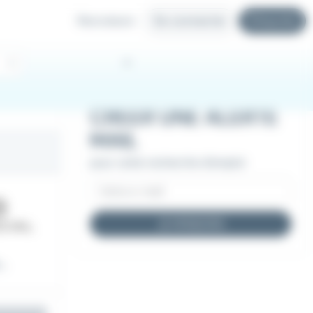
Recruteurs
Se connecter
S'inscrire
CRÉER UNE ALERTE
MAIL
pour cette recherche d'emploi
JE M'INSCRIS
..