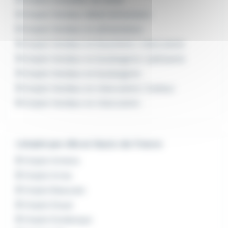
Emploi Vendeur détail alimentaire
Emploi Vendeur en alimentation
Emploi Vendeur en boucherie / charcuterie
Emploi Vendeur en boulangerie / pâtisserie
Emploi Vendeur en boulangerie
Emploi Vendeur en charcuterie / traiteur
Emploi Vendeur en charcuterie
L'emploi par ville en Hauts-de-France
Emploi Amiens
Emploi Arras
Emploi Beauvais
Emploi Douai
Emploi Dunkerque