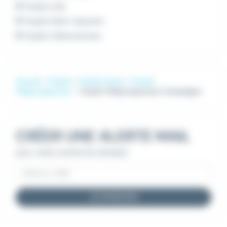
Emploi Lille
Emploi Saint-Quentin
Emploi Valenciennes
Accueil
Emploi
Emploi Vente
Emploi
Téléprospecteur
Emploi Téléprospecteur Compiègne
CRÉER UNE ALERTE MAIL
pour cette recherche d'emploi
JE M'INSCRIS