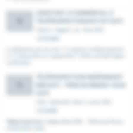
ASSISTANT-E COMMERCIAL-E
TÉLÉPROSPECTION/ADV H/F (H/F)
SI
Intérim
•
Nogent-sur-Oise (60)
Le 20 juillet
Le téléphone est ton ami ? Tu adores la téléprospectio
n? Tu seras libre mi-septembre ? Cette nouvelle oppor
tunité peut...
TÉLÉPROSPECTEUR INDÉPENDANT
B2B (H/F) - PRISE DE RENDEZ-VOUS
TL
(H/F)
CDD
•
Abbeville-Saint-Lucien (60)
Le 21 juillet
Téléprospecteur
indépendant B2B - Télétravail Nous r
echerchons un(e)...