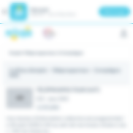
Meteojob
Fermer
×
Télécharger
GRATUIT - Sur le Play Store
Panneau de gestion des cookies
Emploi Téléprospecteur à Compiègne
4 offres d'emploi
- Téléprospecteur - Compiègne
(60)
TÉLÉPROSPECTEUR (H/F)
ARI
CDI
•
Jaux (60)
Le 30 juillet
Une réunion d'information collective est programmée l
e 26 août 2026 à 14h au sein de nos locaux situés à Jau
x : ZAC du Camp du...