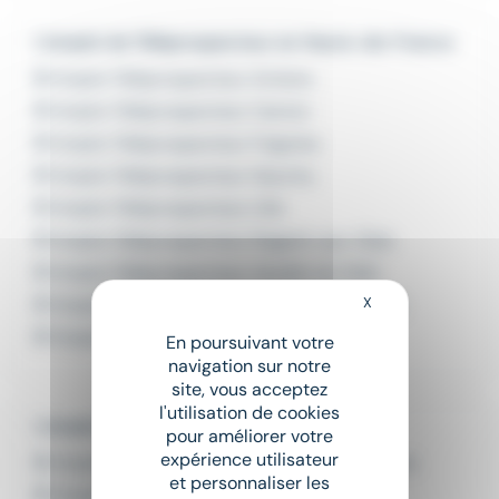
L'emploi de Téléprospecteur en Hauts-de-France
Emploi Téléprospecteur Amiens
Emploi Téléprospecteur Camon
Emploi Téléprospecteur Feignies
Emploi Téléprospecteur Gauchy
Emploi Téléprospecteur Lille
Emploi Téléprospecteur Nogent-sur-Oise
Emploi Téléprospecteur Vendin-le-Vieil
X
Masquer le bandeau
Emploi Téléprospecteur Villeneuve-d'Ascq
Emploi Téléprospecteur Wasquehal
En poursuivant votre
navigation sur notre
site, vous acceptez
l'utilisation de cookies
L'emploi par métier à Compiègne
pour améliorer votre
expérience utilisateur
Emploi Commercial automobiles Compiègne
et personnaliser les
Emploi Conseiller de vente Compiègne