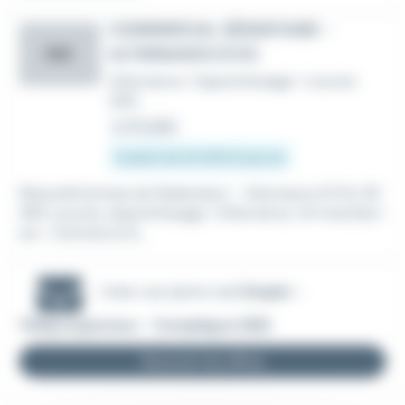
COMMERCIAL SÉDENTAIRE -
ALTERNANCE (F/H)
DAC
Alternance / Apprentissage
•
Louvres
(95)
Le 10 juillet
À partir de 25 000 € par an
RésuméCommercial Sédentaire - Alternance (F/H), 95
380 Louvres, Apprentissage / Alternance, 24 mois.Sect
eur : Commerce &...
Créer une alerte mail
Emploi -
Téléprospecteur - Compiègne (60)
Recevoir les offres