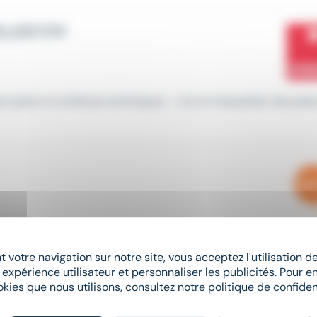
LLES F/H
 plans et schémas techniques - Lire et interpréter des plans
 votre navigation sur notre site, vous acceptez l'utilisation 
nsemble des véhicules de l'atelier. * Intervenir sur tous types 
 expérience utilisateur et personnaliser les publicités. Pour en
okies que nous utilisons, consultez notre politique de confident