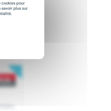
de cookies pour
..
 savoir plus sur
ialité.
hermique
New
intérim,