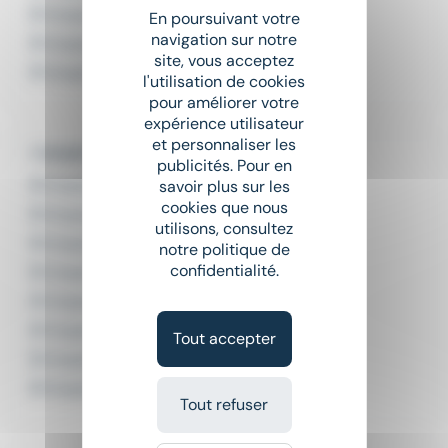
Emploi Ouvrier paysagiste
En poursuivant votre
navigation sur notre
Emploi Paysagiste
site, vous acceptez
Emploi Ripeur
l'utilisation de cookies
pour améliorer votre
expérience utilisateur
et personnaliser les
L'emploi par ville en Centre-Val de Loire
publicités. Pour en
Emploi Blois
savoir plus sur les
cookies que nous
Emploi Bourges
utilisons, consultez
Emploi Chartres
notre politique de
confidentialité.
Emploi Châteauroux
Emploi Dreux
Emploi Fleury-les-Aubrais
Tout accepter
Emploi Orléans
Emploi Tours
Tout refuser