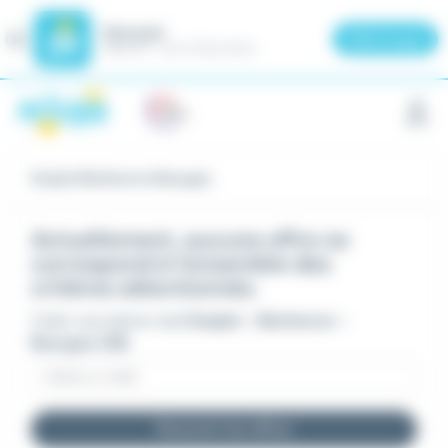
Meteojob
Fermer
×
Télécharger
GRATUIT - Sur le Play Store
Panneau de gestion des cookies
Emploi Bûcheron à Bourges
Actuellement, aucune offre ne
correspond à l'ensemble des
critères sélectionnés.
Créer une alerte mail
Emploi - Bûcheron -
Bourges (18)
Recevoir les offres