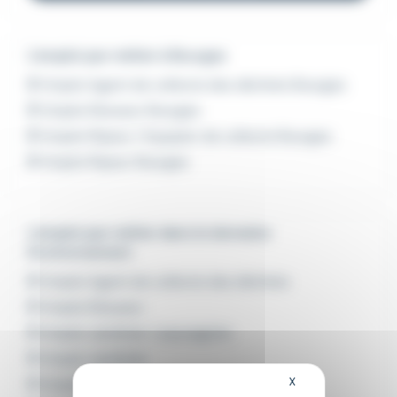
L'emploi par métier à Bourges
Emploi Agent de collecte des déchets Bourges
Emploi Eboueur Bourges
Emploi Ripeur / Equipier de collecte Bourges
Emploi Ripeur Bourges
L'emploi par métier dans le domaine
Environnement
Emploi Agent de collecte des déchets
Emploi Eboueur
Emploi Jardinier / paysagiste
Emploi Jardinier
X
Masquer le bandeau
Emploi Jardinier d'espaces verts