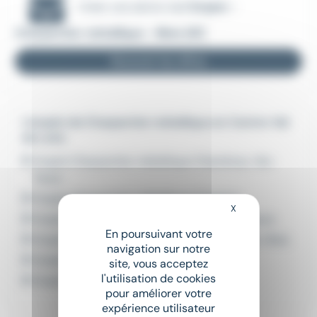
Créer une alerte mail
Emploi -
Charpentier métallique - Blois (41)
Recevoir les offres
L'emploi de Charpentier métallique en Centre-Val
de Loire
Emploi Charpentier métallique Chambray-lès-
Tours
Emploi Charpentier métallique Chartres
X
Masquer le bandeau
Emploi Charpentier métallique Joué-lès-Tours
En poursuivant votre
Emploi Charpentier métallique Neuville-aux-Bois
navigation sur notre
Emploi Charpentier métallique Orléans
site, vous acceptez
l'utilisation de cookies
Emploi Charpentier métallique Veigné
pour améliorer votre
expérience utilisateur