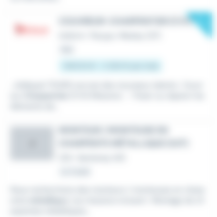
New
COUVREUR-CHARPENTIER (F/H)
Intérim
•
Parçay-Meslay (37)
Hier
1 867,02 € - 2 250 € par mois
...Adéquat TOURS recrute des nouveaux talents : Couvr
eur
Charpentier
(F/H) Missions : - Poser ou réparer les
éléments de...
MONTEUR / MONTEUSE EN
CHARPENTE MÉTALLIQUE (H/F)
J
CDI
•
Santenay (41)
Le 3 août
Nous recherchons des monteurs / monteuses en charp
ente
métallique
. Les missions incluent : Montage de ch
arpentes métalliques...