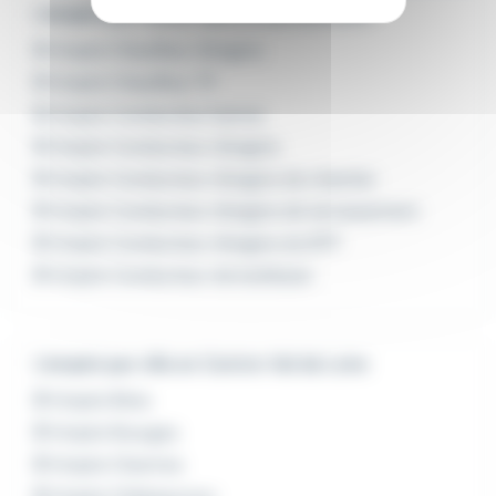
L'emploi par métier dans le domaine BTP
Emploi Chauffeur d'engins
Emploi Chauffeur TP
Emploi Conducteur benne
Emploi Conducteur d'engins
Emploi Conducteur d'engins de chantier
Emploi Conducteur d'engins de terrassement
Emploi Conducteur d'engins du BTP
Emploi Conducteur de bulldozer
L'emploi par ville en Centre-Val de Loire
Emploi Blois
Emploi Bourges
Emploi Chartres