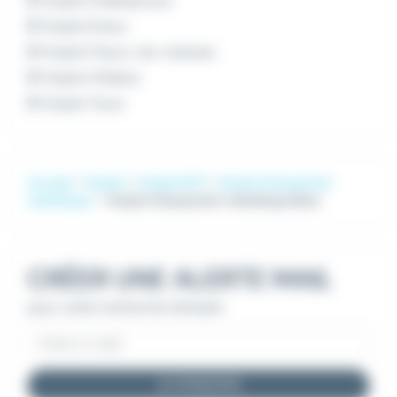
Emploi Châteauroux
Emploi Dreux
Emploi Fleury-les-Aubrais
Emploi Orléans
Emploi Tours
Accueil
Emploi
Emploi BTP
Emploi Charpentier
métallique
Emploi Charpentier métallique Blois
CRÉER UNE ALERTE MAIL
pour cette recherche d'emploi
JE M'INSCRIS