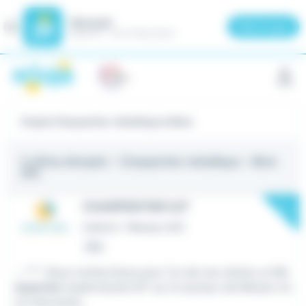
Meteojob
Fermer
×
Télécharger
GRATUIT - Sur le Play Store
Panneau de gestion des cookies
Emploi Charpentier métallique à Blois
5 offres d'emploi
- Charpentier métallique - Blois
(41)
New
CHARPENTIER H/F
Intérim
•
Menars (41)
Hier
...: ***. Nous recherchons pour l'un de nos clients un
Ch
arpentier
expérimenté H/F sur le secteur de Menars Vo
us intervenez...