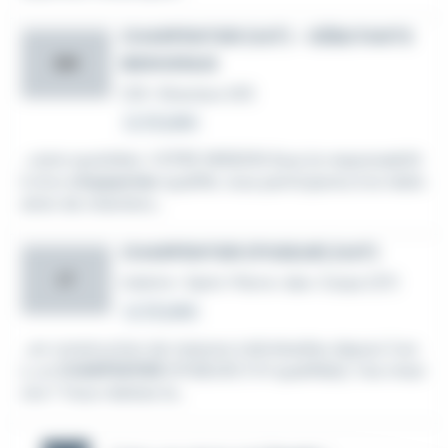
CHARPENTIER (H/F) - DÉBUTANTS
BIENVENUS
SM
CDI
•
Bracieux (41)
Le 23 juillet
...notre quotidien. VOTRE MISSION Sous la responsabilit
é d'un
charpentier
qualifié, vous participerez à la réalis
ation de chantiers...
CHARPENTIER (POSEUR) (H/F)
LT
Intérim
•
Saint-Pierre-des-Corps (37)
Le 23 juillet
...en construction de maisons individuelles depuis 3 an
s, un
CHARPENTIER
(POSEUR) F/H qualifié(e). Vos missi
ons ? Vous réalisez la...