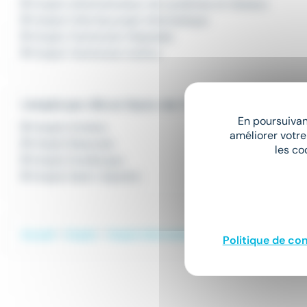
Emploi Administrateur de systèmes et réseaux
Emploi Chef de projet informatique
Emploi Technicien Helpdesk
Emploi Technicien hotline
L'emploi par ville en Hauts-de-France
En poursuivant
Emploi Amiens
améliorer votre
Emploi Beauvais
les co
Emploi Dunkerque
Emploi Saint-Quentin
Accueil
Emploi
Emploi Informatique
Emploi Consultant
Politique de con