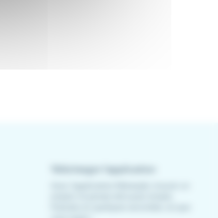
Télécharger l'application
Avec l'application Meteojob, trouver un
emploi n'a jamais été aussi simple.
Postulez en quelques secondes, où que
vous soyez !