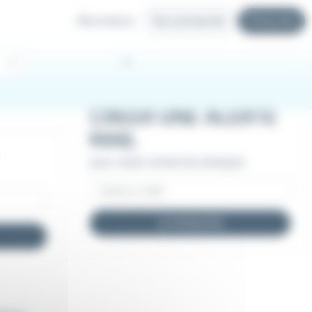
Recruteurs
Se connecter
S'inscrire
CRÉER UNE ALERTE
MAIL
pour cette recherche d'emploi
JE M'INSCRIS