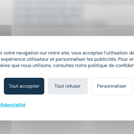
Emploi Administrateur systèmes et réseaux informa
Emploi Chef de projet logiciel
Emploi Technicien Help Desk
Emploi Technicien support informatique
 votre navigation sur notre site, vous acceptez l'utilisation 
Emploi Arras
 expérience utilisateur et personnaliser les publicités. Pour en
Emploi Compiègne
okies que nous utilisons, consultez notre politique de confident
Emploi Lille
Emploi Valenciennes
Tout accepter
Tout refuser
Personnaliser
Emploi Consultant Beauvais
fidentialité