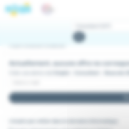
Panneau de gestion des cookies
Rechercher
des
Rechercher
offres
Emploi Consultant à Beauvais
Actuellement, aucune offre ne correspon
Créer une alerte mail
Emploi - Consultant - Beauvais (
Re
L'emploi par métier dans le domaine Informatique