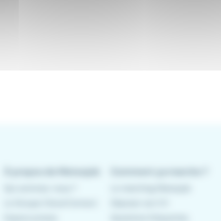
À propos de Meteojob
Comment ça marche ?
Qui sommes-nous ?
Le matching Meteojob
Le Groupe CleverConnect
Déposer son CV
Espace presse
Questions fréquentes