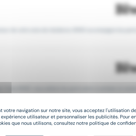
utour de votre zone de résidence. BIWIZ accompagne les parti
? Chez BIWIZ, nous aidons les particuliers à acheter et vendre 
 votre navigation sur notre site, vous acceptez l'utilisation 
 expérience utilisateur et personnaliser les publicités. Pour en
okies que nous utilisons, consultez notre politique de confident