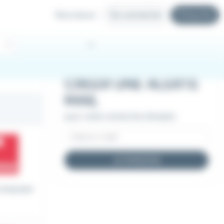
Recruteurs
Se connecter
S'inscrire
CRÉER UNE ALERTE
MAIL
pour cette recherche d'emploi
JE M'INSCRIS
 composan