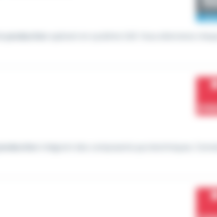
de
production
opérant en système 2x8. Vous alternerez chaq
production
intègrent des composants pyrotechniques. Conn