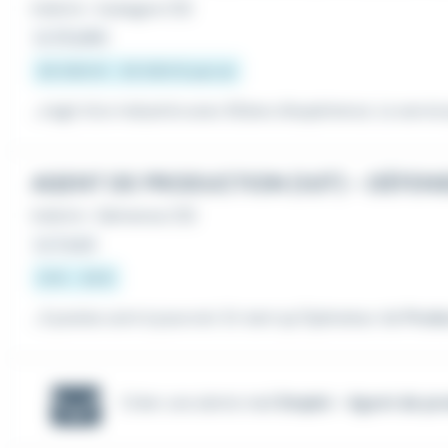
Intérim
•
Aubagne (13)
Le 23 juillet
20 000 € - 25 000 € par an
...s'agit d'un industrie avec 60ans d'expérience. Le servi
AGENT DE PRODUCTION (H/F) - DÉFEN
Intérim
•
Gémenos (13)
Le 3 août
21 € - 33 €
...3 postes sont à pourvoir. En tant qu'Opérateur de
Produ
Créer une alerte mail
Emploi - Agent de pr