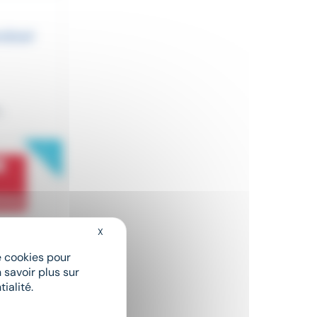
.
New
X
Masquer le bandeau des cookies
de cookies pour
ces mécan
 savoir plus sur
ialité.