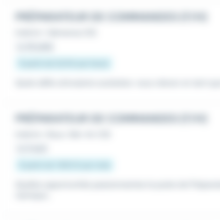
PRÉPARATEUR DE COMMANDES (F/H)
Intérim
•
Gémenos (13)
Le 28 juillet
À partir de 12,31 € par heure
Quels défis stimulants souhaitez-vous relever en tant qu
PRÉPARATEUR DE COMMANDES (F/H)
Intérim
•
Bouc-Bel-Air (13)
Le 3 août
À partir de 1 900 € par mois
Quelles opportunités passionnantes le poste de Prépara
namique...