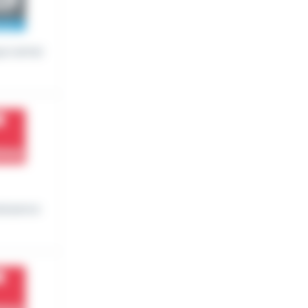
ue semai
aissance