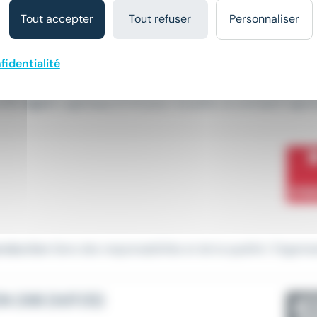
Tout accepter
Tout refuser
Personnaliser
fidentialité
ofils
Agent
Logistique (F/H) pour travailler en entrepôt logisti
roduction
Sens des responsabilités et de la qualité / Organisat
 2X8 (H/F/D)