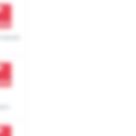
 composan
es...