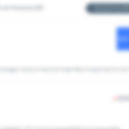
ix-en-Provence (13)
Recevoir les off
ssage, remise en état de la salle Mise en place Service vip lo
 un
serveur
( H/F). Sous la responsabilité d'un responsable...