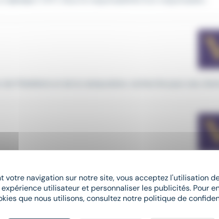
e l’hôtellerie et de la restauration, recherche pour ses client
 votre navigation sur notre site, vous acceptez l'utilisation 
rveur
H/F Restaurant Le Peron – Marseille (7ᵉ arrondissement
 expérience utilisateur et personnaliser les publicités. Pour en
okies que nous utilisons, consultez notre politique de confident