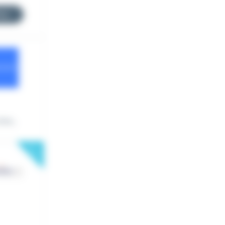
res
rs...
New