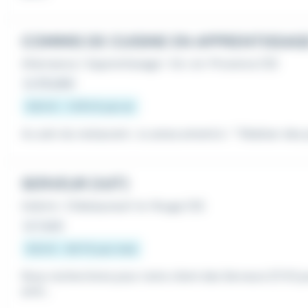
COMMIS DE CUISINE EN APPRENTISSAG
Alternance / Apprentissage
•
Aix-en-Provence (13)
Le 29 juillet
500 € - 1 870 € par an
Au sein du restaurant , tu seras amené à : * Réaliser des 
SERVEUR (H/F)
Intérim
•
Châteauneuf-le-Rouge (13)
Le 1 août
502 € - 607 € par mois
Nous recherchons pour notre client des Serveurs (F/H) p
antir...