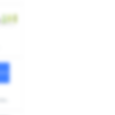
rs...