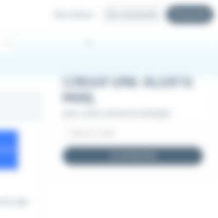
Recruteurs
Se connecter
S'inscrire
CRÉER UNE ALERTE
MAIL
pour cette recherche d'emploi
JE M'INSCRIS
pour gar