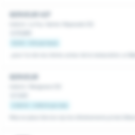
SERVEUR H/F
Intérim
•
Le Puy-Sainte-Réparade (13)
Le 31 juillet
12,31 € - 13 € par heure
...pour l'un de nos clients, acteur de la restauration, un
Se
SERVEUR
Intérim
•
Marignane (13)
Le 1 août
2 200 € - 2 662 € par mois
Mise en place Service vip lors d'évènements privés Débarra