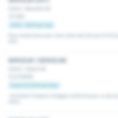
SERVEUR (H/F)
Intérim
•
Marseille (13)
Le 1 août
540 € - 653 € par mois
Nous recherchons pour notre client des Serveurs (F/H) p
antir...
SERVEUR / SERVEUSE
Intérim
•
Cassis (13)
Il y a 3 heures
À partir de 12,31 € par heure
...formation) Temporis Aubagne recherche pour un de ses
client...