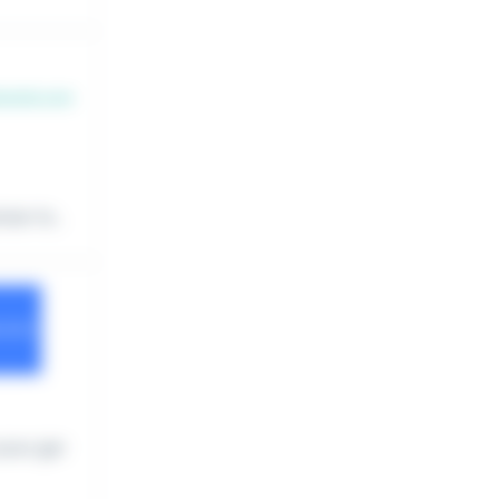
er le...
pour gar