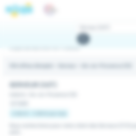
Panneau de gestion des cookies
Rechercher
des
Rechercher
offres
Emploi Serveur à Aix-en-Provence
104 offres d'emploi
- Serveur - Aix-en-Provence (13)
SERVEUR (H/F)
Intérim
•
Aix-en-Provence (13)
Le 1 août
2 464 € - 2 981 € par mois
Nous recherchons pour notre client des Serveurs (F/H) p
antir...