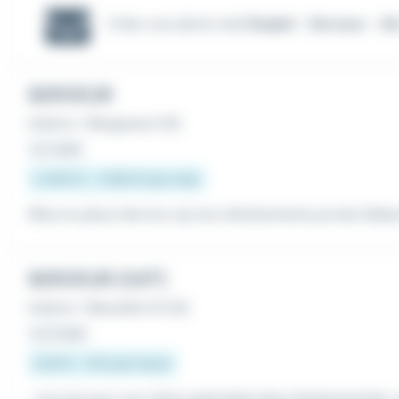
Créer une alerte mail
Emploi - Serveur - A
SERVEUR
Intérim
•
Marignane (13)
Le 1 août
2 200 € - 2 662 € par mois
Mise en place Service vip lors d'évènements privés Débarra
SERVEUR (H/F)
Intérim
•
Marseille 01 (13)
Le 4 août
12,31 € - 13 € par heure
...recrute pour son client spécialisé dans l'évènementiel,