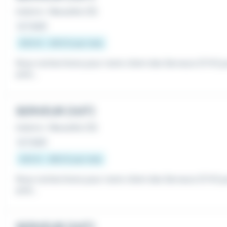
Intérim
•
Marseille (13)
Le 1 août
500 € - 605 € par mois
Nous recherchons pour notre client des Serveurs (F/H) p
antir...
SERVEUR (H/F)
Intérim
•
Marseille (13)
Le 1 août
545 € - 660 € par mois
Nous recherchons pour notre client des Serveurs (F/H) p
antir...