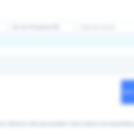
Type de contrat
our démarrer dès que possible. Votre mission est essentielle 