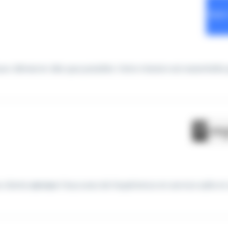
our démarrer dès que possible. Votre mission est essentielle 
 clients
serveur
Vous avez de l'expérience en service salle et