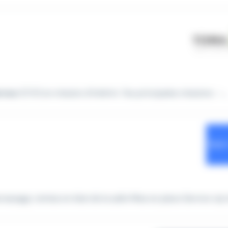
rveur
(F/H) en mission d'intérim. Tes principales missions : -...
ssage, remise en état de la salle Mise en place Service vip lo