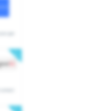
pour gar
New
 contact
New