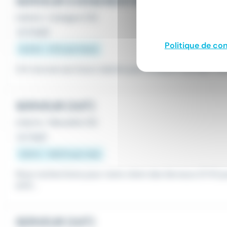
SERVEUR EVENEMENTIEL H/F
Intérim
•
Aubagne (13)
Le 4 août
Politique de con
12,31 € - 14 € par heure
Crit recrute ses futurs talents pour la saison estivale ! Po
SERVEUR (H/F)
Intérim
•
Marseille (13)
Le 1 août
528 € - 639 € par mois
Nous recherchons pour notre client des Serveurs (F/H) p
antir...
SERVEUR (H/F)