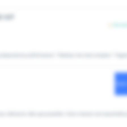
E H/F
préparations préliminaires * Réaliser de mets simples * Organis
our démarrer dès que possible. Votre mission est essentielle 