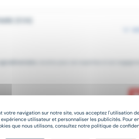
IRE (F/H)
agroalimentaire
, reconnu pour son expertise et son engageme
 votre navigation sur notre site, vous acceptez l'utilisation 
 expérience utilisateur et personnaliser les publicités. Pour en
s'est construit autour de valeurs fortes : l'humain, l'engageme
okies que nous utilisons, consultez notre politique de confident