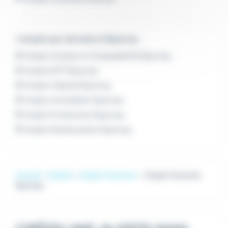
L'emploi par domaine à Épernay
Emploi Achats et Comptabilité Épernay
Emploi BTP Épernay
Emploi Hôpital Épernay
Emploi Immobilier Épernay
Emploi Production Épernay
Emploi Restauration Épernay
Accueil
Emploi
Emploi Tourisme
Emploi Tourisme
Épernay