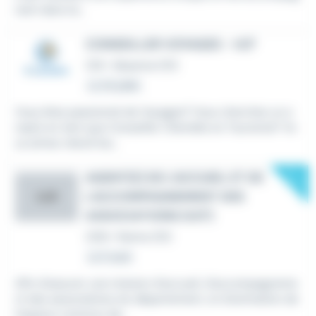
nant dans la...
CONSEILLER VOYAGES - H/F
CDI
•
Sézanne (51)
Le 24 juillet
Vous êtes passionné de Voyages? Vous cherchez un e
mploi en tant que Conseiller Clientèle en Tourisme? Vo
us aimez relevé les...
New
AGENT(E) DE L'ACCUEIL ET DE
L'ACCOMPAGNEMENT DES
LLD
ASSOCIATIONS (H/F)
CDD
•
Reims (51)
Le 5 août
Afin d'assurer une mission d'accueil, d'accompagneme
nt des associations du département, et d'animation de
l'espace commun de...