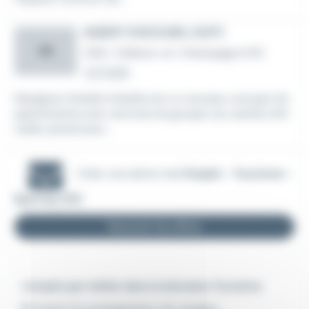
AGENT D'ACCUEIL (H/F)
AS
CDD
•
Châlons-en-Champagne (51)
Le 4 août
Rejoignez Arbellia Arbellia est un nouveau concept d'a
ppartements avec services du groupe Les Jardins d'Ar
cadie, pensé pour...
Créer une alerte mail
Emploi - Tourisme -
Épernay (51)
Recevoir les offres
L'emploi par métier dans le domaine Tourisme
Emploi Accompagnateur de voyages