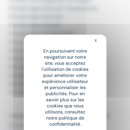
Emploi Agent d'accueil / réceptionniste
Emploi Agent d'accueil
Emploi Agent d'escale
Emploi Agent de réservation
X
Masquer le bandeau
Emploi Agent de voyage
Emploi Assistant accueil
En poursuivant votre
navigation sur notre
Emploi Chargé d'accueil
site, vous acceptez
Emploi Conseiller voyage
l'utilisation de cookies
pour améliorer votre
Emploi Guide accompagnateur
expérience utilisateur
Emploi Hôte / hôtesse d'accueil
et personnaliser les
Emploi Réceptionniste
publicités. Pour en
savoir plus sur les
cookies que nous
utilisons, consultez
L'emploi par ville dans le département : Marne
notre politique de
confidentialité.
Emploi Châlons-en-Champagne