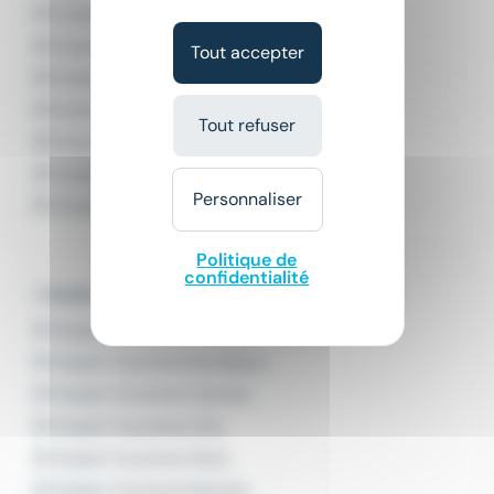
Emploi Cormontreuil
Emploi Reims
Tout accepter
Emploi Sainte-Menehould
Emploi Sézanne
Tout refuser
Emploi Tinqueux
Emploi Vitry-le-François
Personnaliser
Emploi Witry-lès-Reims
Politique de
confidentialité
L'emploi par ville dans le domaine Tourisme
Emploi Tourisme Antibes
Emploi Tourisme Bordeaux
Emploi Tourisme Cannes
Emploi Tourisme Orly
Emploi Tourisme Paris
Emploi Tourisme Rennes