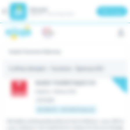
Meteojob
Fermer
×
Télécharger
GRATUIT - Sur le Play Store
Panneau de gestion des cookies
Emploi Tourisme à Épernay
4 offres d'emploi
- Tourisme - Épernay (51)
New
GUIDE TOURISTIQUE F/H
Intérim
•
Reims (51)
Le 6 août
35 000 € - 40 000 € par an
Véritable ambassadeur(drice) de la Maison, vous offrire
z aux visiteurs une expérience unique en les accompag