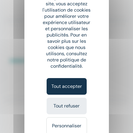
site, vous acceptez
l'utilisation de cookies
Il y a 3 jours
pour améliorer votre
expérience utilisateur
et personnaliser les
Head of Smart Infrastructure Buildings (France, Belgium, Morocco, Algeria) f/m
publicités. Pour en
SIEMENS
savoir plus sur les
cookies que nous
place
Vélizy-Villacoublay (78)
utilisons, consultez
notre politique de
CDI
confidentialité.
Salaire non précisé
Tout accepter
Il y a 21 jours
Tout refuser
Stage - Sustainable Transaction Banking Analyst - H/F
BNP PARIBAS
Personnaliser
place
Paris (75)
Stage