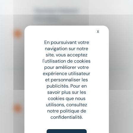
Tourneur fraiseur
RAS Intérim
place
Meslay-du-Maine (53)
CDI
X
Masquer le bandeau
En poursuivant votre
12,31 € - 13 € par an
navigation sur notre
site, vous acceptez
Il y a 7 jours
l'utilisation de cookies
pour améliorer votre
expérience utilisateur
et personnaliser les
USINEUR H/F (2)
publicités. Pour en
RAS Intérim
savoir plus sur les
cookies que nous
place
Bonchamp-lès-Laval (53)
utilisons, consultez
Intérim
notre politique de
confidentialité.
À partir de 12,31 € par heure