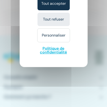
Tout accepter
Il y a 5 jours
Tout refuser
1
Personnaliser
Politique de
confidentialité
Conseils emploi
À propos
Comment ça marche ?